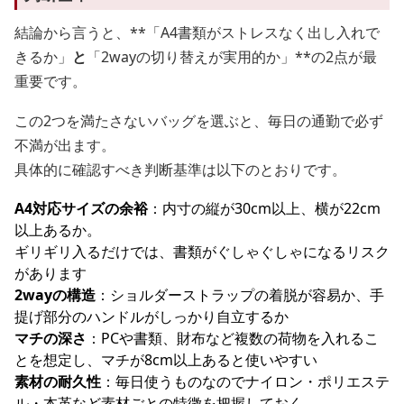
結論から言うと、**「A4書類がストレスなく出し入れで
きるか」
と
「2wayの切り替えが実用的か」**の2点が最
重要です。
この2つを満たさないバッグを選ぶと、毎日の通勤で必ず
不満が出ます。
具体的に確認すべき判断基準は以下のとおりです。
A4対応サイズの余裕
：内寸の縦が30cm以上、横が22cm
以上あるか。
ギリギリ入るだけでは、書類がぐしゃぐしゃになるリスク
があります
2wayの構造
：ショルダーストラップの着脱が容易か、手
提げ部分のハンドルがしっかり自立するか
マチの深さ
：PCや書類、財布など複数の荷物を入れるこ
とを想定し、マチが8cm以上あると使いやすい
素材の耐久性
：毎日使うものなのでナイロン・ポリエステ
ル・本革など素材ごとの特徴を把握しておく