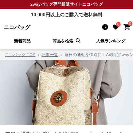
2wayバッグ
専門通販サイト
ニコバッグ
10,000
円以上のご購入で送料無料
0
0
ニコバッグ
新着商品
商品を検索
人気ランキング
ニコバッグ TOP
›
記事一覧
›
毎日の通勤を快適に！A4対応2wa