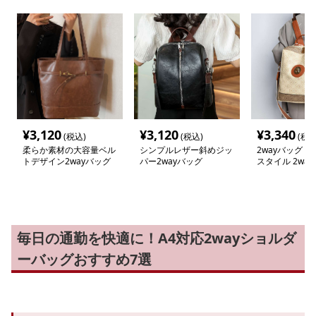
¥
3,120
¥
3,120
¥
3,340
(税込)
(税込)
(税込
柔らか素材の大容量ベル
シンプルレザー斜めジッ
2wayバッグ 
トデザイン2wayバッグ
パー2wayバッグ
スタイル 2way
毎日の通勤を快適に！A4対応2wayショルダ
ーバッグおすすめ7選