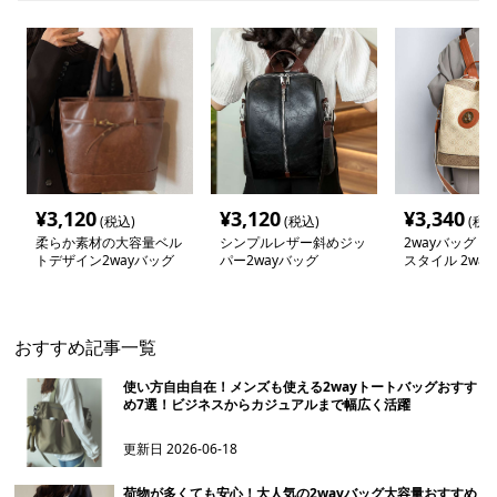
¥
3,120
¥
3,120
¥
3,340
(税込)
(税込)
(税込
柔らか素材の大容量ベル
シンプルレザー斜めジッ
2wayバッグ 
トデザイン2wayバッグ
パー2wayバッグ
スタイル 2way
おすすめ記事一覧
使い方自由自在！メンズも使える2wayトートバッグおすす
め7選！ビジネスからカジュアルまで幅広く活躍
更新日
2026-06-18
荷物が多くても安心！大人気の2wayバッグ大容量おすすめ