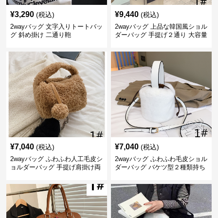
¥
3,290
¥
9,440
(税込)
(税込)
2wayバッグ 文字入りトートバッ
2wayバッグ 上品な韓国風ショル
グ 斜め掛け 二通り鞄
ダーバッグ 手提げ２通り 大容量
通勤通学
¥
7,040
¥
7,040
(税込)
(税込)
2wayバッグ ふわふわ人工毛皮シ
2wayバッグ ふわふわ毛皮ショル
ョルダーバッグ 手提げ肩掛け両
ダーバッグ バケツ型２種類持ち
用バケツ型小鞄
小型鞄