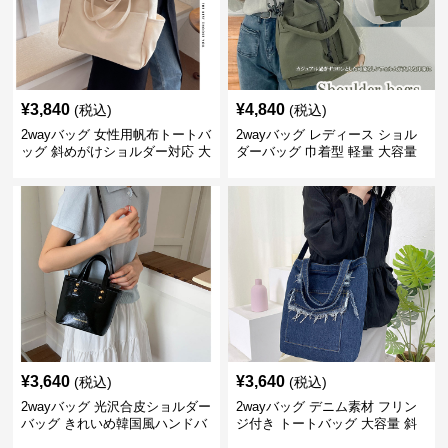
¥
3,840
¥
4,840
(税込)
(税込)
2wayバッグ 女性用帆布トートバ
2wayバッグ レディース ショル
ッグ 斜めがけショルダー対応 大
ダーバッグ 巾着型 軽量 大容量
容量通勤用
斜めがけ対応
¥
3,640
¥
3,640
(税込)
(税込)
2wayバッグ 光沢合皮ショルダー
2wayバッグ デニム素材 フリン
バッグ きれいめ韓国風ハンドバ
ジ付き トートバッグ 大容量 斜
ッグ
めがけ対応