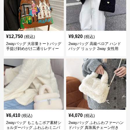
¥
12,750
¥
9,920
(税込)
(税込)
2wayバッグ 大容量トートバッグ
2wayバッグ 高級ベロア ハンド
手提げ斜めがけ二通りレディー
バッグ リュック 2way 女性用
ス旅行風
¥
6,410
¥
4,070
(税込)
(税込)
2wayバッグ もこもこボア素材シ
2wayバッグ ふわふわファーハン
ョルダーバッグ ふわふわミニバ
ドバッグ 真珠風チェーン付き