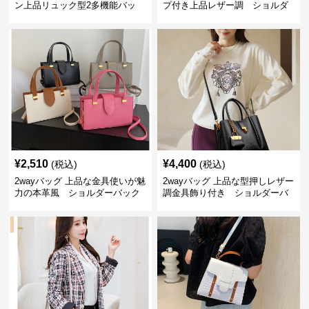
ン上品リュック型2多機能バッ
プ付き上品レザー調 ショルダ
グ リュック
ーバック
¥
2,510
¥
4,400
(税込)
(税込)
2wayバッグ 上品な金具使いが魅
2wayバッグ 上品な型押しレザー
力の本革風 ショルダーバック
調金具飾り付き ショルダーバ
ッグ