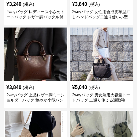
¥
3,240
¥
3,840
(税込)
(税込)
2wayバッグ レディース小さめト
2wayバッグ 女性用合成皮革型押
ートバッグ レザー調バックル付
しハンドバッグ二通り使い小型
き
軽量鞄
¥
3,840
¥
5,040
(税込)
(税込)
2wayバッグ 上品レザー調ミニシ
2wayバッグ 男女兼用大容量トー
ョルダーバッグ 艶やか小型ハン
トバッグ 二通り使える通勤鞄
ドバッグ