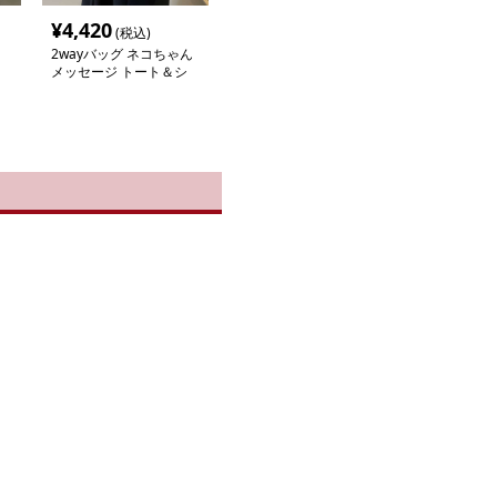
¥
4,420
(税込)
2wayバッグ ネコちゃん
メッセージ トート＆シ
ョルダー