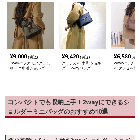
¥
9,000
¥
9,420
¥
6,580
(税込)
(税込)
(税込
2wayバッグ モノグラム
クラシカル 牛革 ショル
2wayバッグ 
柄 ミニ巾着ショルダー
ダー 2wayバッグ
ル タッセル付
ダー
コンパクトでも収納上手！2wayにできるシ
ョルダーミニバッグのおすすめ10選