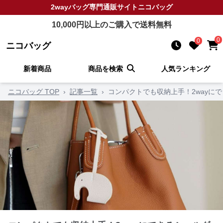
2wayバッグ
専門通販サイト
ニコバッグ
10,000
円以上のご購入で送料無料
0
0
ニコバッグ
新着商品
商品を検索
人気ランキング
ニコバッグ TOP
›
記事一覧
›
コンパクトでも収納上手！2wayに