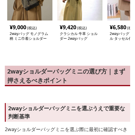
¥
9,000
¥
9,420
¥
6,580
(税込)
(税込)
(税込
2wayバッグ モノグラム
クラシカル 牛革 ショル
2wayバッグ 
柄 ミニ巾着ショルダー
ダー 2wayバッグ
ル タッセル付
ダー
2wayショルダーバッグミニの選び方｜まず
押さえるべきポイント
2wayショルダーバッグミニを選ぶうえで重要な
判断基準
2wayショルダーバッグミニを選ぶ際に最初に確認すべき