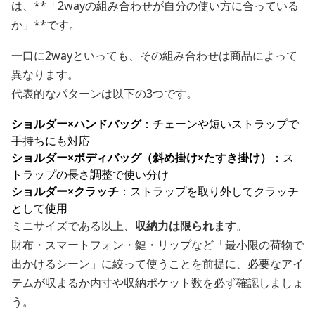
は、**「2wayの組み合わせが自分の使い方に合っている
か」**です。
一口に2wayといっても、その組み合わせは商品によって
異なります。
代表的なパターンは以下の3つです。
ショルダー×ハンドバッグ
：チェーンや短いストラップで
手持ちにも対応
ショルダー×ボディバッグ（斜め掛け×たすき掛け）
：ス
トラップの長さ調整で使い分け
ショルダー×クラッチ
：ストラップを取り外してクラッチ
として使用
ミニサイズである以上、
収納力は限られます
。
財布・スマートフォン・鍵・リップなど「最小限の荷物で
出かけるシーン」に絞って使うことを前提に、必要なアイ
テムが収まるか内寸や収納ポケット数を必ず確認しましょ
う。