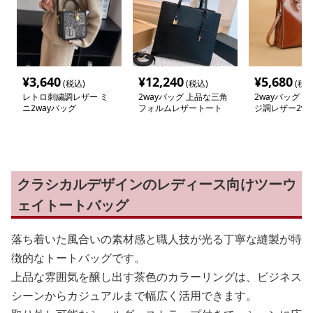
¥
3,640
¥
12,240
¥
5,680
(税込)
(税込)
(税込
レトロ刺繍調レザー ミ
2wayバッグ 上品な三角
2wayバッグ 
ニ2wayバッグ
フォルムレザートート
ジ調レザー2wa
バッグ
クラシカルデザインのレディース向けツーウ
ェイトートバッグ
落ち着いた風合いの素材感と職人技が光る丁寧な縫製が特
徴的なトートバッグです。
上品な雰囲気を醸し出す茶色のカラーリングは、ビジネス
シーンからカジュアルまで幅広く活用できます。