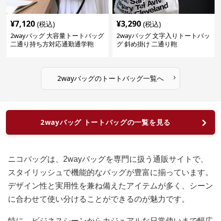
¥
7,120
¥
3,290
(税込)
(税込)
2wayバッグ 大容量トートバッグ
2wayバッグ 文字入りトートバッ
二通り持ち方対応通勤通学鞄
グ 斜め掛け 二通り鞄
›
2wayバッグ
の
トートバッグ
一覧へ
2wayバッグ トートバッグの一覧を見る
ニコバッグは、2wayバッグを専門に扱う通販サイトで、
スタイリッシュで機能的なバッグが豊富に揃っています。
デザイン性と実用性を兼ね備えたアイテムが多く、シーン
に合わせて使い分けることができるのが魅力です。
特に、ビジネスシーンからカジュアルな日常使いまで幅広