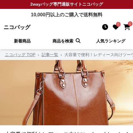
2wayバッグ
専門通販サイト
ニコバッグ
10,000
円以上のご購入で送料無料
0
0
ニコバッグ
新着商品
商品を検索
人気ランキング
ニコバッグ TOP
›
記事一覧
›
大容量で便利！レディース向けツー