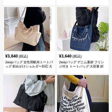
き
¥
3,840
¥
3,640
(税込)
(税込)
2wayバッグ 女性用帆布トートバ
2wayバッグ デニム素材 フリン
ッグ 斜めがけショルダー対応 大
ジ付き トートバッグ 大容量 斜
容量通勤用
めがけ対応