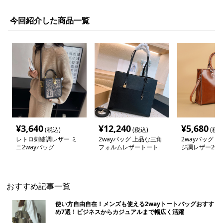
今回紹介した商品一覧
¥
3,640
¥
12,240
¥
5,680
(税込)
(税込)
(税込
レトロ刺繍調レザー ミ
2wayバッグ 上品な三角
2wayバッグ 
ニ2wayバッグ
フォルムレザートート
ジ調レザー2wa
バッグ
おすすめ記事一覧
使い方自由自在！メンズも使える2wayトートバッグおすす
め7選！ビジネスからカジュアルまで幅広く活躍