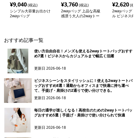
¥
9,040
¥
3,760
¥
2,620
(税込)
(税込)
(税込
シンプル大容量お出かけ
2wayバッグ 上品な高級
2wayバッグ 
2wayバッグ
感漂う大人の2wayトー
ル ビジネス向
トバッグ
トート
おすすめ記事一覧
使い方自由自在！メンズも使える2wayトートバッグおすす
め7選！ビジネスからカジュアルまで幅広く活躍
更新日
2026-06-18
ビジネスシーンをスタイリッシュに！使える2wayトートバ
ッグおすすめ8選！通勤からオフィスまで快適に持ち運べ
て、手提げ・肩掛けの2通りで使い分けできる。
更新日
2026-06-18
毎日の通学が楽しくなる！高校生のための2wayトートバッ
グおすすめ5選｜手提げ・肩掛けで使い分けられて快適
更新日
2026-06-18