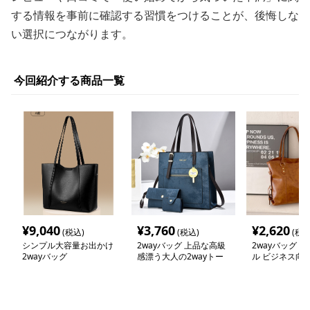
する情報を事前に確認する習慣をつけることが、後悔しな
い選択につながります。
今回紹介する商品一覧
¥
9,040
¥
3,760
¥
2,620
(税込)
(税込)
(税込
シンプル大容量お出かけ
2wayバッグ 上品な高級
2wayバッグ 
2wayバッグ
感漂う大人の2wayトー
ル ビジネス向
トバッグ
トート