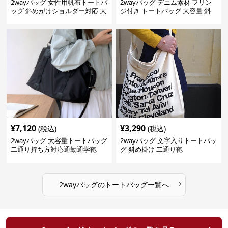
2wayバッグ 女性用帆布トートバ
2wayバッグ デニム素材 フリン
ッグ 斜めがけショルダー対応 大
ジ付き トートバッグ 大容量 斜
容量通勤用
めがけ対応
¥
7,120
¥
3,290
(税込)
(税込)
2wayバッグ 大容量トートバッグ
2wayバッグ 文字入りトートバッ
二通り持ち方対応通勤通学鞄
グ 斜め掛け 二通り鞄
›
2wayバッグ
の
トートバッグ
一覧へ