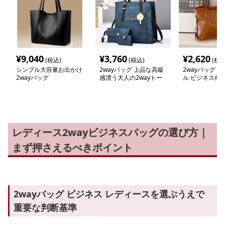
¥
9,040
¥
3,760
¥
2,620
(税込)
(税込)
(税込
シンプル大容量お出かけ
2wayバッグ 上品な高級
2wayバッグ 
2wayバッグ
感漂う大人の2wayトー
ル ビジネス向
トバッグ
トート
レディース2wayビジネスバッグの選び方｜
まず押さえるべきポイント
2wayバッグ ビジネス レディースを選ぶうえで
重要な判断基準