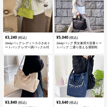
¥
3,240
¥
5,040
(税込)
(税込)
2wayバッグ レディース小さめト
2wayバッグ 男女兼用大容量トー
ートバッグ レザー調バックル付
トバッグ 二通り使える通勤鞄
き
¥
3,840
¥
3,640
(税込)
(税込)