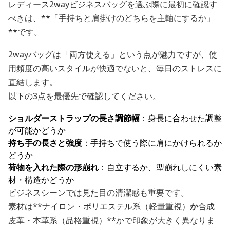
レディース2wayビジネスバッグを選ぶ際に最初に確認す
べきは、**「手持ちと肩掛けのどちらを主軸にするか」
**です。
2wayバッグは「両方使える」という点が魅力ですが、使
用頻度の高いスタイルが快適でないと、毎日のストレスに
直結します。
以下の3点を最優先で確認してください。
ショルダーストラップの長さ調節幅
：身長に合わせた調整
が可能かどうか
持ち手の長さと強度
：手持ちで使う際に肩にかけられるか
どうか
荷物を入れた際の形崩れ
：自立するか、型崩れしにくい素
材・構造かどうか
ビジネスシーンでは見た目の清潔感も重要です。
素材は**ナイロン・ポリエステル系（軽量重視）
か
合成
皮革・本革系（品格重視）**かで印象が大きく異なりま