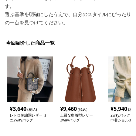
す。
選ぶ基準を明確にしたうえで、自分のスタイルにぴったり
の一点を見つけてください。
今回紹介した商品一覧
¥
3,640
¥
9,460
¥
5,940
(税込)
(税込)
(税込
レトロ刺繍調レザー ミ
上質な巾着型レザー
2wayバッグ 
ニ2wayバッグ
2wayバッグ
巾着ショルダー