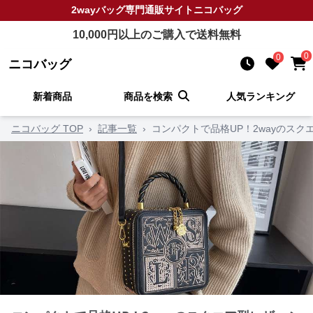
2wayバッグ
専門通販サイト
ニコバッグ
10,000
円以上のご購入で送料無料
0
0
ニコバッグ
新着商品
商品を検索
人気ランキング
ニコバッグ TOP
›
記事一覧
›
コンパクトで品格UP！2wayのス