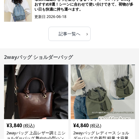
おすすめ9選！シーンに合わせて使い分けできて、荷物が多
い日も快適に持ち運べます。
更新日
2026-06-18
›
記事一覧へ
2wayバッグ ショルダーバッグ
¥
3,840
¥
4,840
(税込)
(税込)
2wayバッグ 上品レザー調ミニシ
2wayバッグ レディース ショル
ョルダーバッグ 艶やか小型ハン
ダーバッグ 巾着型 軽量 大容量