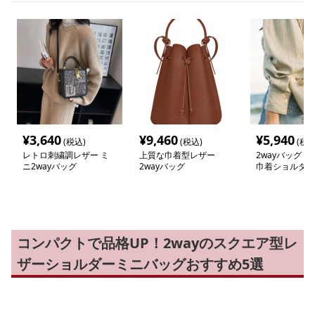
¥
3,640
¥
9,460
¥
5,940
(税込)
(税込)
(税込
レトロ刺繍調レザー ミ
上質な巾着型レザー
2wayバッグ 
ニ2wayバッグ
2wayバッグ
巾着ショルダー
コンパクトで品格UP！2wayのスクエア型レ
ザーショルダーミニバッグおすすめ5選