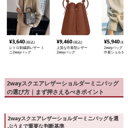
¥
3,640
¥
9,460
¥
5,940
(税込)
(税込)
(税込
レトロ刺繍調レザー ミ
上質な巾着型レザー
2wayバッグ 
ニ2wayバッグ
2wayバッグ
巾着ショルダー
2wayスクエアレザーショルダーミニバッグ
の選び方｜まず押さえるべきポイント
2wayスクエアレザーショルダーミニバッグを選
ぶうえで重要な判断基準