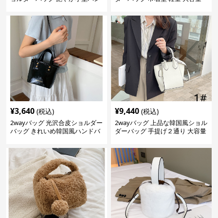
ドバッグ
斜めがけ対応
¥
3,640
¥
9,440
(税込)
(税込)
2wayバッグ 光沢合皮ショルダー
2wayバッグ 上品な韓国風ショル
バッグ きれいめ韓国風ハンドバ
ダーバッグ 手提げ２通り 大容量
ッグ
通勤通学