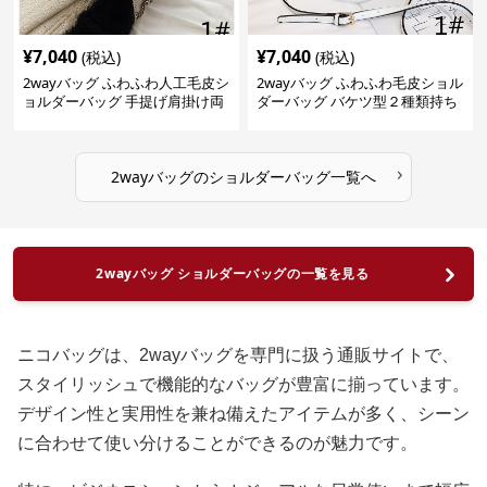
¥
7,040
¥
7,040
(税込)
(税込)
2wayバッグ ふわふわ人工毛皮シ
2wayバッグ ふわふわ毛皮ショル
ョルダーバッグ 手提げ肩掛け両
ダーバッグ バケツ型２種類持ち
用バケツ型小鞄
小型鞄
›
2wayバッグ
の
ショルダーバッグ
一覧へ
2wayバッグ ショルダーバッグの一覧を見る
ニコバッグは、2wayバッグを専門に扱う通販サイトで、
スタイリッシュで機能的なバッグが豊富に揃っています。
デザイン性と実用性を兼ね備えたアイテムが多く、シーン
に合わせて使い分けることができるのが魅力です。