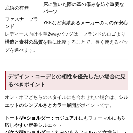
床に置いた際の革の傷みを防ぐ重要な
底鋲の有無
パーツ
ファスナーブラ
YKKなど実績あるメーカーのものが安心
ンド
レディース向け本革2wayバッグは、ブランドのロゴより
構造と素材の品質
を軸に比較することで、長く使えるバッ
グを選べます。
デザイン・コーデとの相性を優先したい場合に見
るべきポイント
オン・オフどちらのスタイルにも合わせたい場合は、
シル
エットのシンプルさとカラー展開
がポイントです。
トート型×ショルダー
：カジュアルにもフォーマルにも対
応しやすい定番シルエット
バケツ型×ショルダー
：丸みのあるフォルムで女性らしい