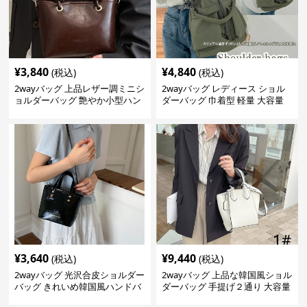
¥
3,840
¥
4,840
(税込)
(税込)
2wayバッグ 上品レザー調ミニシ
2wayバッグ レディース ショル
ョルダーバッグ 艶やか小型ハン
ダーバッグ 巾着型 軽量 大容量
ドバッグ
斜めがけ対応
¥
3,640
¥
9,440
(税込)
(税込)
2wayバッグ 光沢合皮ショルダー
2wayバッグ 上品な韓国風ショル
バッグ きれいめ韓国風ハンドバ
ダーバッグ 手提げ２通り 大容量
ッグ
通勤通学