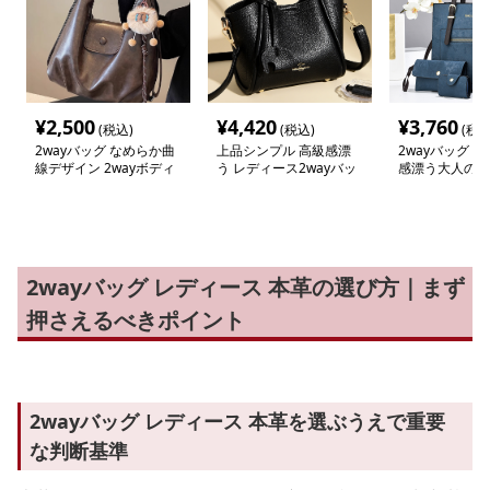
¥
2,500
¥
4,420
¥
3,760
(税込)
(税込)
(税込
2wayバッグ なめらか曲
上品シンプル 高級感漂
2wayバッグ 
線デザイン 2wayボディ
う レディース2wayバッ
感漂う大人の2w
ーバッグ
グ
トバッグ
2wayバッグ レディース 本革の選び方｜まず
押さえるべきポイント
2wayバッグ レディース 本革を選ぶうえで重要
な判断基準