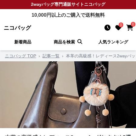
2wayバッグ
専門通販サイト
ニコバッグ
10,000
円以上のご購入で送料無料
0
0
ニコバッグ
新着商品
商品を検索
人気ランキング
ニコバッグ TOP
›
記事一覧
›
本革の高級感！レディース2wayバ