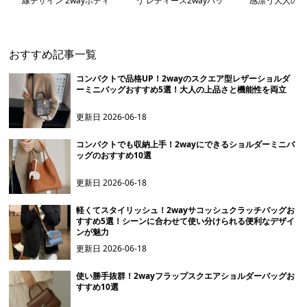
線デザイン 2wayボディ
う レディース2wayバッ
感漂う大人の2w
ーバッグ
グ
トバッグ
おすすめ記事一覧
コンパクトで品格UP！2wayのスクエア型レザーショルダ
ーミニバッグおすすめ5選！大人の上品さと機能性を両立
更新日
2026-06-18
コンパクトでも収納上手！2wayにできるショルダーミニバ
ッグのおすすめ10選
更新日
2026-06-18
軽くてスタイリッシュ！2wayサコッシュクラッチバッグお
すすめ5選！シーンに合わせて使い分けられる便利なデザイ
ンが魅力
更新日
2026-06-18
使い勝手抜群！2wayフラップスクエアショルダーバッグお
すすめ10選