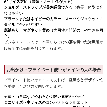
A4サイズ対応
（書類・ノートPCが入る）
ショルダーストラップが長さ調節できる
（身長・体型に合
わせやすい）
ブラックまたはネイビーのカラー
（スーツやジャケットス
タイルに合わせやすい）
底鋲あり・マグネット留め
（実用性と開閉のしやすさを両
立）
ビジネスシーンでは、本革ならではの
落ち着いた光沢感
が
服装全体に品格を加えてくれます。
お出かけ・プライベート使いがメインの人の場合
プライベート使いがメインであれば、
軽量さとデザイン性
を重視した選び方が向いています。
羊革・山羊革など
やわらかく軽い素材
のバッグ
ミニサイズ〜中サイズ
のコンパクトなシルエット