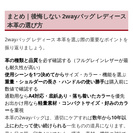
まとめ｜後悔しない 2wayバッグ レディース
本革の選び方
2wayバッグ レディース 本革を選ぶ際の重要なポイントを
振り返りましょう。
革の種類と品質
を必ず確認する（フルグレインレザーが最
も耐久性が高い）
使用シーンを1つ決めてから
サイズ・カラー・機能を選ぶ
重量・ショルダーの長さ・ハンドルの使い勝手
は購入前に
数値で確認する
通勤用なら
A4対応・底鋲あり・落ち着いたカラー
を優先
お出かけ用なら
軽量素材・コンパクトサイズ・好みのカラ
ー
を重視
本革の2wayバッグは、適切にケアすれば
数年から10年以
上にわたって使い続けられる
一生ものの道具になります。