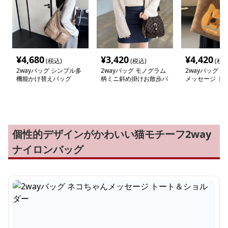
¥
4,680
¥
3,420
¥
4,420
(税込)
(税込)
(税込
2wayバッグ シンプル多
2wayバッグ モノグラム
2wayバッグ 
機能かけ替えバッグ
柄ミニ斜め掛けお散歩バ
メッセージ ト
ッグ
ョルダー
個性的デザインがかわいい猫モチーフ2way
ナイロンバッグ