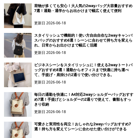
荷物が多くても安心！大人気の2wayバッグ大容量おすすめ
7選！通勤・通学からお出かけまで幅広く使えて便利
更新日
2026-06-18
スタイリッシュで機能的！使い方自由自在な2wayキャンバ
スバッグのおすすめ6選！シーンに合わせて持ち方を変えら
れ、日常からお出かけまで幅広く活躍
更新日
2026-06-18
ビジネスシーンをスタイリッシュに！使える2wayトートバ
ッグおすすめ8選！通勤からオフィスまで快適に持ち運べ
て、手提げ・肩掛けの2通りで使い分けできる。
更新日
2026-06-18
毎日の通勤を快適に！A4対応2wayショルダーバッグおすす
め7選！手提げとショルダーの2通りで使えて、書類もすっ
きり収納
更新日
2026-06-18
可愛さと実用性を両立！おしゃれな2wayバッグおすすめ7
選！持ち方を変えてシーンに合わせた使い分けができる