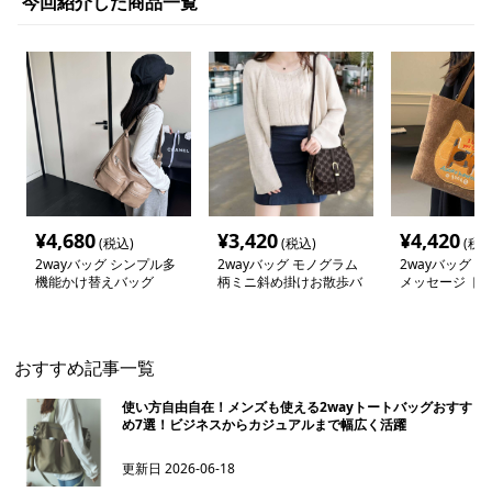
今回紹介した商品一覧
¥
4,680
¥
3,420
¥
4,420
(税込)
(税込)
(税込
2wayバッグ シンプル多
2wayバッグ モノグラム
2wayバッグ 
機能かけ替えバッグ
柄ミニ斜め掛けお散歩バ
メッセージ ト
ッグ
ョルダー
おすすめ記事一覧
使い方自由自在！メンズも使える2wayトートバッグおすす
め7選！ビジネスからカジュアルまで幅広く活躍
更新日
2026-06-18