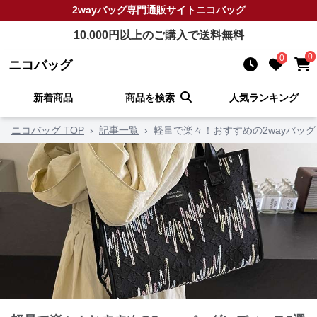
2wayバッグ
専門通販サイト
ニコバッグ
10,000
円以上のご購入で送料無料
0
0
ニコバッグ
新着商品
商品を検索
人気ランキング
ニコバッグ TOP
›
記事一覧
›
軽量で楽々！おすすめの2wayバッ