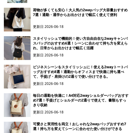
荷物が多くても安心！大人気の2wayバッグ大容量おすすめ
7選！通勤・通学からお出かけまで幅広く使えて便利
更新日
2026-06-18
スタイリッシュで機能的！使い方自由自在な2wayキャンバ
スバッグのおすすめ6選！シーンに合わせて持ち方を変えら
れ、日常からお出かけまで幅広く活躍
更新日
2026-06-18
ビジネスシーンをスタイリッシュに！使える2wayトートバ
ッグおすすめ8選！通勤からオフィスまで快適に持ち運べ
て、手提げ・肩掛けの2通りで使い分けできる。
更新日
2026-06-18
毎日の通勤を快適に！A4対応2wayショルダーバッグおすす
め7選！手提げとショルダーの2通りで使えて、書類もすっ
きり収納
更新日
2026-06-18
可愛さと実用性を両立！おしゃれな2wayバッグおすすめ7
選！持ち方を変えてシーンに合わせた使い分けができる