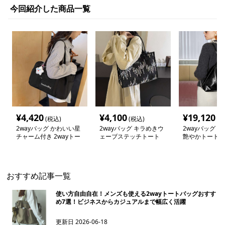
今回紹介した商品一覧
¥
4,420
¥
4,100
¥
19,120
(税込)
(税込)
(税
2wayバッグ かわいい星
2wayバッグ キラめきウ
2wayバッグ 
チャーム付き 2wayトー
ェーブステッチトート
艶やかトートバ
トバッグ
おすすめ記事一覧
使い方自由自在！メンズも使える2wayトートバッグおすす
め7選！ビジネスからカジュアルまで幅広く活躍
更新日
2026-06-18