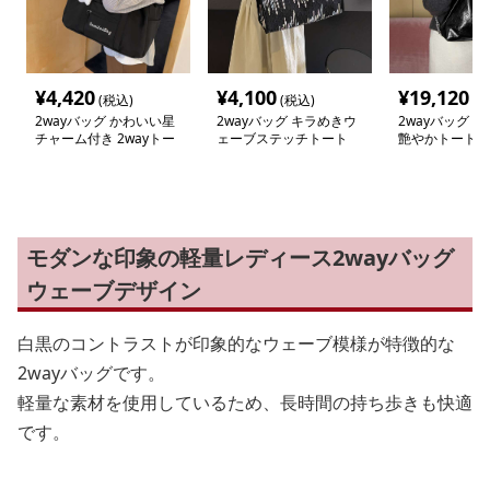
¥
4,420
¥
4,100
¥
19,120
(税込)
(税込)
(税
2wayバッグ かわいい星
2wayバッグ キラめきウ
2wayバッグ 
チャーム付き 2wayトー
ェーブステッチトート
艶やかトートバ
トバッグ
モダンな印象の軽量レディース2wayバッグ
ウェーブデザイン
白黒のコントラストが印象的なウェーブ模様が特徴的な
2wayバッグです。
軽量な素材を使用しているため、長時間の持ち歩きも快適
です。