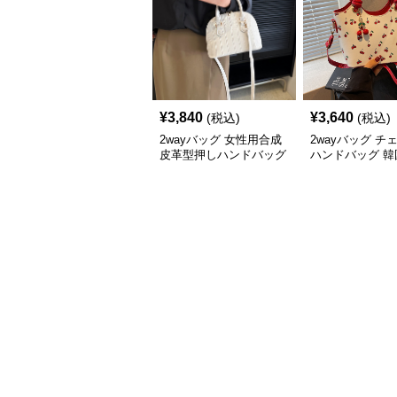
¥
3,840
¥
3,640
(税込)
(税込)
2wayバッグ 女性用合成
2wayバッグ チ
皮革型押しハンドバッグ
ハンドバッグ 韓
二通り使い小型軽量鞄
れいめ 可愛い二
グ