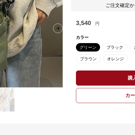
ご注文確定か
3,540
円
Next slide
カラー
グリーン
ブラック
ブラウン
オレンジ
購
カー