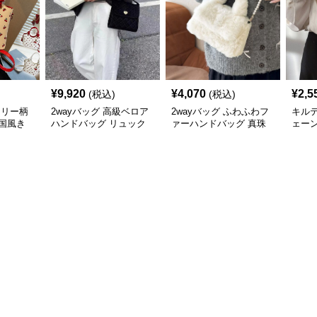
¥
9,920
¥
4,070
¥
2,5
(税込)
(税込)
ェリー柄
2wayバッグ 高級ベロア
2wayバッグ ふわふわフ
キル
国風き
ハンドバッグ リュック
ァーハンドバッグ 真珠
ェーン
用バッ
2way 女性用
風チェーン付き
ッグ