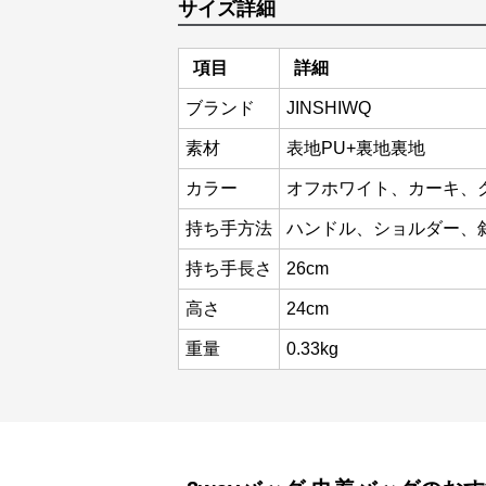
サイズ詳細
項目
詳細
ブランド
JINSHIWQ
素材
表地PU+裏地裏地
カラー
オフホワイト、カーキ、
持ち手方法
ハンドル、ショルダー、
持ち手長さ
26cm
高さ
24cm
重量
0.33kg