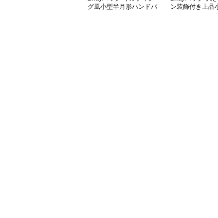
グ風小型半月形ハンドバ
ン装飾付き上品
ッグ
げ鞄