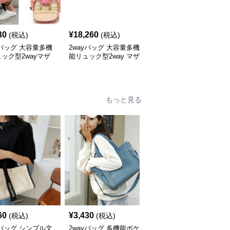
30
¥
18,260
¥
18,260
(税込)
(税込)
(税込)
yバッグ 大容量多機
2wayバッグ 大容量多機
2wayバッグ 大容量花柄
ック型2wayマザ
能リュック型2way マザ
プリント手提げリュック
バッグ
ーズバッグ
式マザーズバッグ
もっと見る
60
¥
3,430
¥
3,600
(税込)
(税込)
(税込)
yバッグ シンプル文
2wayバッグ 多機能ポケ
2wayバッグ ハート型チ