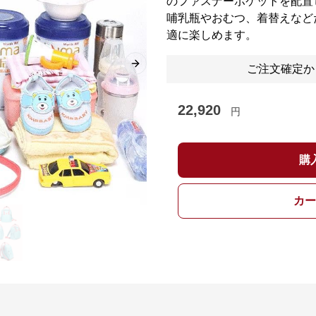
のファスナーポケットを配置
哺乳瓶やおむつ、着替えなど
適に楽しめます。
ご注文確定か
Next slide
22,920
円
購
カー