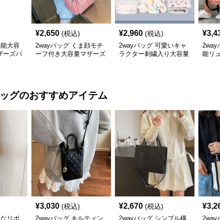
¥
2,650
¥
2,960
¥
3,4
(税込)
(税込)
機能大容
2wayバッグ くま顔モチ
2wayバッグ 可愛いキャ
2wa
ザーズバ
ーフ付き大容量マザーズ
ラクター刺繍入り大容量
能リュ
リュック
2wayマザーズバッグ
ーズ
ッグ
のおすすめアイテム
¥
3,030
¥
2,670
¥
3,2
(税込)
(税込)
きなリボ
2wayバッグ キルティン
2wayバッグ シンプル構
2wa