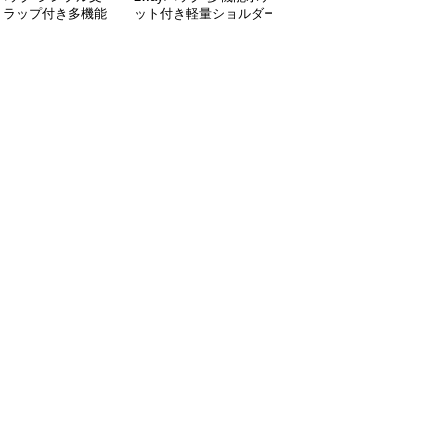
トラップ付き多機能
ット付き軽量ショルダー
ャーム付き上品な手提げ
トバッグ
トートバッグ
ショルダーバッグ