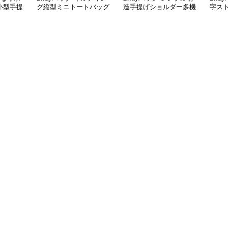
小型手提
グ縦型ミニトートバッグ
造手提げショルダー多機
字ス
能バッグ
トー