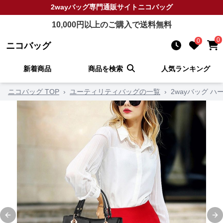
2wayバッグ
専門通販サイト
ニコバッグ
10,000
円以上のご購入で送料無料
0
0
ニコバッグ
新着商品
商品を検索
人気ランキング
ニコバッグ TOP
›
ユーティリティバッグの一覧
›
2wayバッグ 
Previous slide
Ne