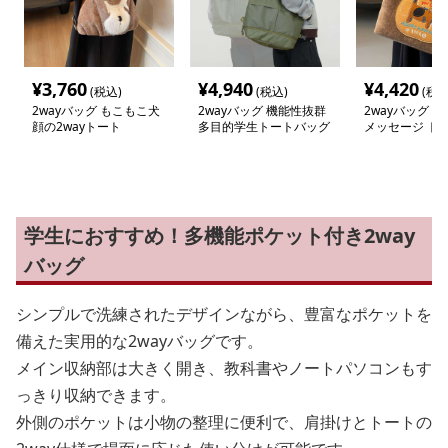
¥
3,760
¥
4,940
¥
4,420
(税込)
(税込)
(税込
2wayバッグ もこもこ犬
2wayバッグ 機能性抜群
2wayバッグ 
顔の2wayトート
多目的学生トートバッグ
メッセージ ト
ョルダー
学生におすすめ！多機能ポケット付き2way
バッグ
シンプルで洗練されたデザインながら、豊富なポケットを
備えた実用的な2wayバッグです。
メイン収納部は大きく開き、教科書やノートパソコンもす
っきり収納できます。
外側のポケットは小物の整理に便利で、肩掛けとトートの