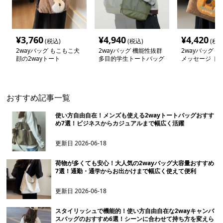
¥
3,760
¥
4,940
¥
4,420
(税込)
(税込)
(税込
2wayバッグ もこもこ犬
2wayバッグ 機能性抜群
2wayバッグ 
顔の2wayトート
多目的学生トートバッグ
メッセージ ト
ョルダー
おすすめ記事一覧
使い方自由自在！メンズも使える2wayトートバッグおすす
め7選！ビジネスからカジュアルまで幅広く活躍
更新日
2026-06-18
荷物が多くても安心！大人気の2wayバッグ大容量おすすめ
7選！通勤・通学からお出かけまで幅広く使えて便利
更新日
2026-06-18
スタイリッシュで機能的！使い方自由自在な2wayキャンバ
スバッグのおすすめ6選！シーンに合わせて持ち方を変えら