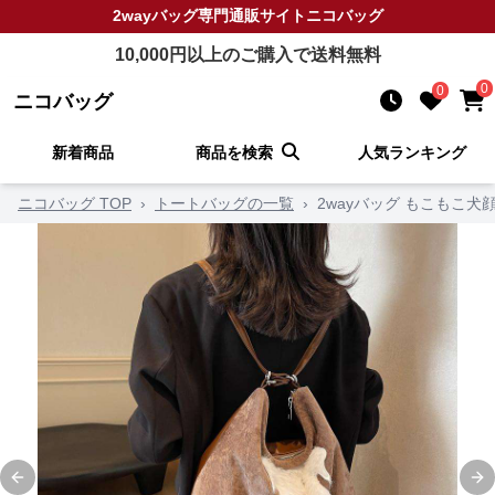
2wayバッグ
専門通販サイト
ニコバッグ
10,000
円以上のご購入で送料無料
0
0
ニコバッグ
新着商品
商品を検索
人気ランキング
ニコバッグ TOP
›
トートバッグの一覧
›
2wayバッグ もこもこ犬顔
Previous slide
Ne