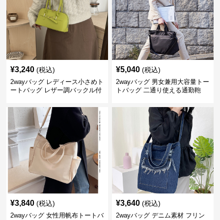
¥
3,240
¥
5,040
(税込)
(税込)
2wayバッグ レディース小さめト
2wayバッグ 男女兼用大容量トー
ートバッグ レザー調バックル付
トバッグ 二通り使える通勤鞄
き
¥
3,840
¥
3,640
(税込)
(税込)
2wayバッグ 女性用帆布トートバ
2wayバッグ デニム素材 フリン