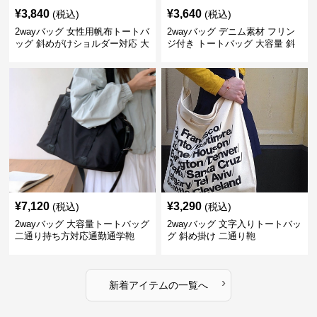
¥
3,840
¥
3,640
(税込)
(税込)
2wayバッグ 女性用帆布トートバ
2wayバッグ デニム素材 フリン
ッグ 斜めがけショルダー対応 大
ジ付き トートバッグ 大容量 斜
容量通勤用
めがけ対応
¥
7,120
¥
3,290
(税込)
(税込)
2wayバッグ 大容量トートバッグ
2wayバッグ 文字入りトートバッ
二通り持ち方対応通勤通学鞄
グ 斜め掛け 二通り鞄
›
新着アイテムの一覧へ