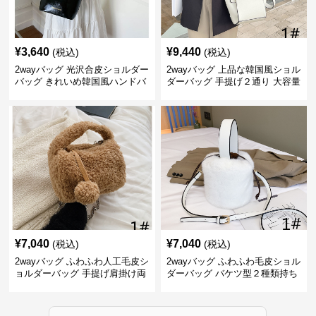
¥
3,640
¥
9,440
(税込)
(税込)
2wayバッグ 光沢合皮ショルダー
2wayバッグ 上品な韓国風ショル
バッグ きれいめ韓国風ハンドバ
ダーバッグ 手提げ２通り 大容量
ッグ
通勤通学
¥
7,040
¥
7,040
(税込)
(税込)
2wayバッグ ふわふわ人工毛皮シ
2wayバッグ ふわふわ毛皮ショル
ョルダーバッグ 手提げ肩掛け両
ダーバッグ バケツ型２種類持ち
用バケツ型小鞄
小型鞄