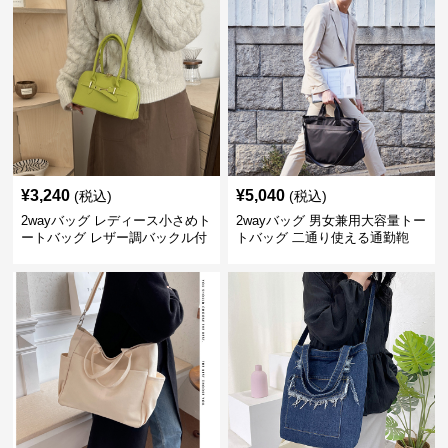
¥
3,240
¥
5,040
(税込)
(税込)
2wayバッグ レディース小さめト
2wayバッグ 男女兼用大容量トー
ートバッグ レザー調バックル付
トバッグ 二通り使える通勤鞄
き