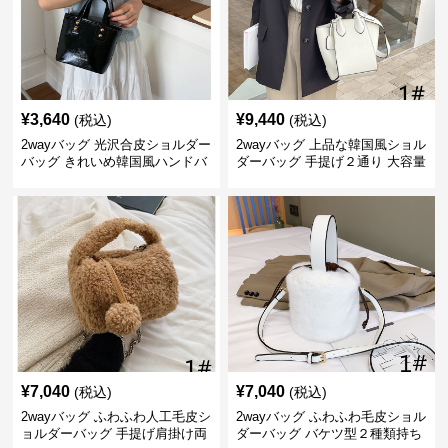
¥
3,640
¥
9,440
(税込)
(税込)
2wayバッグ 光沢合皮ショルダー
2wayバッグ 上品な韓国風ショル
バッグ きれいめ韓国風ハンドバ
ダーバッグ 手提げ２通り 大容量
ッグ
通勤通学
¥
7,040
¥
7,040
(税込)
(税込)
2wayバッグ ふわふわ人工毛皮シ
2wayバッグ ふわふわ毛皮ショル
ョルダーバッグ 手提げ肩掛け両
ダーバッグ バケツ型２種類持ち