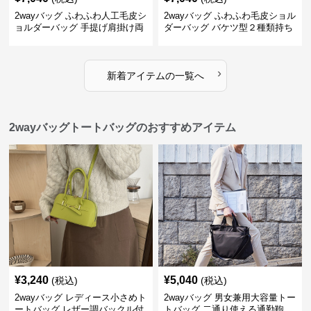
2wayバッグ ふわふわ人工毛皮シ
2wayバッグ ふわふわ毛皮ショル
ョルダーバッグ 手提げ肩掛け両
ダーバッグ バケツ型２種類持ち
用バケツ型小鞄
小型鞄
›
新着アイテムの一覧へ
2wayバッグトートバッグのおすすめアイテム
¥
3,240
¥
5,040
(税込)
(税込)
2wayバッグ レディース小さめト
2wayバッグ 男女兼用大容量トー
ートバッグ レザー調バックル付
トバッグ 二通り使える通勤鞄