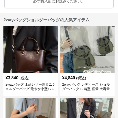
必ず購入前にお読みください。
2wayバッグショルダーバッグの人気アイテム
¥
3,840
¥
4,840
(税込)
(税込)
2wayバッグ 上品レザー調ミニシ
2wayバッグ レディース ショル
ョルダーバッグ 艶やか小型ハン
ダーバッグ 巾着型 軽量 大容量
ドバッグ
斜めがけ対応