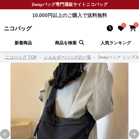
2wayバッグ
専門通販サイト
ニコバッグ
10,000
円以上のご購入で送料無料
0
0
ニコバッグ
新着商品
商品を検索
人気ランキング
ニコバッグ TOP
›
ショルダーバッグの一覧
›
2wayバッグ シン
Previous slide
Ne