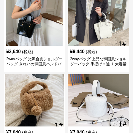
¥
3,640
¥
9,440
(税込)
(税込)
2wayバッグ 光沢合皮ショルダー
2wayバッグ 上品な韓国風ショル
バッグ きれいめ韓国風ハンドバ
ダーバッグ 手提げ２通り 大容量
ッグ
通勤通学
¥
7,040
¥
7,040
(税込)
(税込)