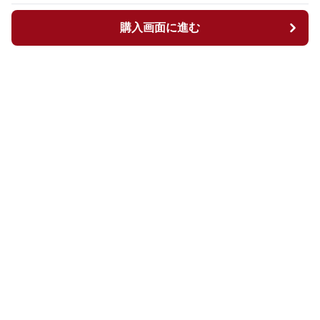
購入画面に進む
購入画面に進む
ニコバッグ
について
会社概要
利用規約
プライバシー