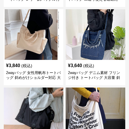
き
¥
3,840
¥
3,640
(税込)
(税込)
2wayバッグ 女性用帆布トートバ
2wayバッグ デニム素材 フリン
ッグ 斜めがけショルダー対応 大
ジ付き トートバッグ 大容量 斜
容量通勤用
めがけ対応