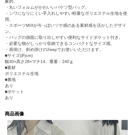
象的。
・丸いフォルムがかわいいバケツ型バッグ。
・シワになりにくい手入れしやすい軽量なポリエステル生地を使
用。
・スポーツMIXが今っぽいツヤ感のある素材感を活かしたデザイ
ン。
・バッグの側面に取り出しやすい便利なサイドポケット付き。
・必要な物がしっかり収納できるコンパクトなサイズ感。
・肩掛け、斜め掛けの2wayでお使いいただけます。
■サイズ(約cm)
幅30×高さ28×マチ14、重量：240ｇ
■素材
ポリエステル生地
■裏地
あり
■ポケット
あり
商品画像