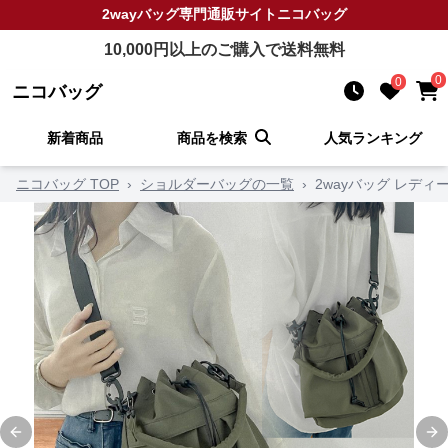
2wayバッグ
専門通販サイト
ニコバッグ
10,000
円以上のご購入で送料無料
0
0
ニコバッグ
新着商品
商品を検索
人気ランキング
ニコバッグ TOP
›
ショルダーバッグの一覧
›
2wayバッグ レディ
Previous slide
Ne