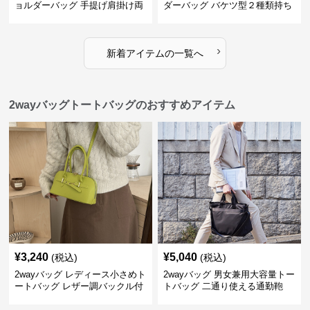
ョルダーバッグ 手提げ肩掛け両
ダーバッグ バケツ型２種類持ち
用バケツ型小鞄
小型鞄
›
新着アイテムの一覧へ
2wayバッグトートバッグのおすすめアイテム
¥
3,240
¥
5,040
(税込)
(税込)
2wayバッグ レディース小さめト
2wayバッグ 男女兼用大容量トー
ートバッグ レザー調バックル付
トバッグ 二通り使える通勤鞄
き