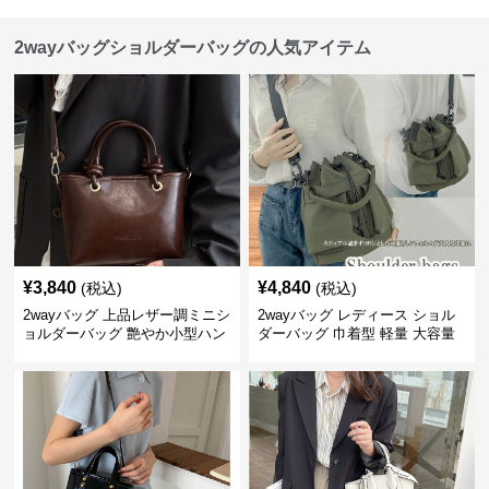
2wayバッグショルダーバッグの人気アイテム
¥
3,840
¥
4,840
(税込)
(税込)
2wayバッグ 上品レザー調ミニシ
2wayバッグ レディース ショル
ョルダーバッグ 艶やか小型ハン
ダーバッグ 巾着型 軽量 大容量
ドバッグ
斜めがけ対応