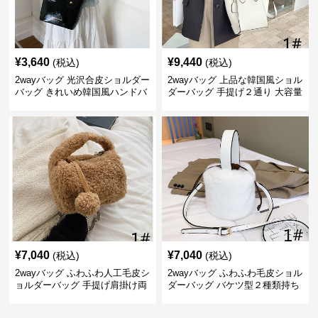
¥
3,640
¥
9,440
(税込)
(税込)
2wayバッグ 光沢合皮ショルダー
2wayバッグ 上品な韓国風ショル
バッグ きれいめ韓国風ハンドバ
ダーバッグ 手提げ２通り 大容量
ッグ
通勤通学
¥
7,040
¥
7,040
(税込)
(税込)
2wayバッグ ふわふわ人工毛皮シ
2wayバッグ ふわふわ毛皮ショル
ョルダーバッグ 手提げ肩掛け両
ダーバッグ バケツ型２種類持ち
用バケツ型小鞄
小型鞄