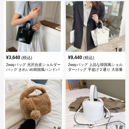
¥
3,640
¥
9,440
(税込)
(税込)
2wayバッグ 光沢合皮ショルダー
2wayバッグ 上品な韓国風ショル
バッグ きれいめ韓国風ハンドバ
ダーバッグ 手提げ２通り 大容量
ッグ
通勤通学