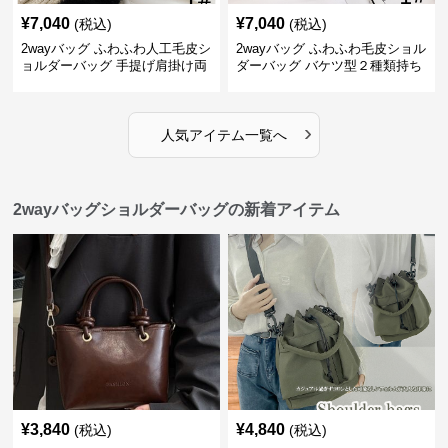
¥
7,040
¥
7,040
(税込)
(税込)
2wayバッグ ふわふわ人工毛皮シ
2wayバッグ ふわふわ毛皮ショル
ョルダーバッグ 手提げ肩掛け両
ダーバッグ バケツ型２種類持ち
用バケツ型小鞄
小型鞄
›
人気アイテム一覧へ
2wayバッグショルダーバッグの新着アイテム
¥
3,840
¥
4,840
(税込)
(税込)