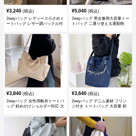
¥
3,240
¥
5,040
(税込)
(税込)
2wayバッグ レディース小さめト
2wayバッグ 男女兼用大容量トー
ートバッグ レザー調バックル付
トバッグ 二通り使える通勤鞄
き
¥
3,840
¥
3,640
(税込)
(税込)
2wayバッグ 女性用帆布トートバ
2wayバッグ デニム素材 フリン
ッグ 斜めがけショルダー対応 大
ジ付き トートバッグ 大容量 斜
容量通勤用
めがけ対応