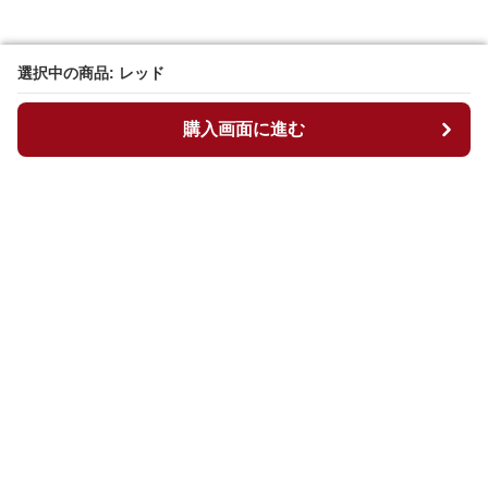
選択中の商品: レッド
選択中の商品: レッド
購入画面に進む
購入画面に進む
ニコバッグ
について
会社概要