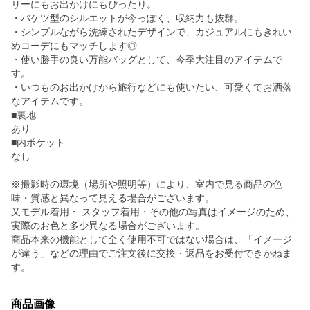
リーにもお出かけにもぴったり。
・バケツ型のシルエットが今っぽく、収納力も抜群。
・シンプルながら洗練されたデザインで、カジュアルにもきれい
めコーデにもマッチします◎
・使い勝手の良い万能バッグとして、今季大注目のアイテムで
す。
・いつものお出かけから旅行などにも使いたい、可愛くてお洒落
なアイテムです。
■裏地
あり
■内ポケット
なし
※撮影時の環境（場所や照明等）により、室内で見る商品の色
味・質感と異なって見える場合がございます。
又モデル着用・ スタッフ着用・その他の写真はイメージのため、
実際のお色と多少異なる場合がございます。
商品本来の機能として全く使用不可ではない場合は、「イメージ
が違う」などの理由でご注文後に交換・返品をお受付できかねま
す。
商品画像