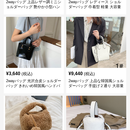
2wayバッグ 上品レザー調ミニシ
2wayバッグ レディース ショル
ョルダーバッグ 艶やか小型ハン
ダーバッグ 巾着型 軽量 大容量
ドバッグ
斜めがけ対応
¥
3,640
¥
9,440
(税込)
(税込)
2wayバッグ 光沢合皮ショルダー
2wayバッグ 上品な韓国風ショル
バッグ きれいめ韓国風ハンドバ
ダーバッグ 手提げ２通り 大容量
ッグ
通勤通学