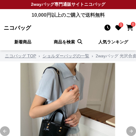
2wayバッグ
専門通販サイト
ニコバッグ
10,000
円以上のご購入で送料無料
0
0
ニコバッグ
新着商品
商品を検索
人気ランキング
ニコバッグ TOP
›
ショルダーバッグの一覧
›
2wayバッグ 光沢
Previous slide
Ne