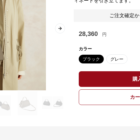
ィネートを引き立てます。
ご注文確定か
Next slide
28,360
円
カラー
ブラック
グレー
購
カー