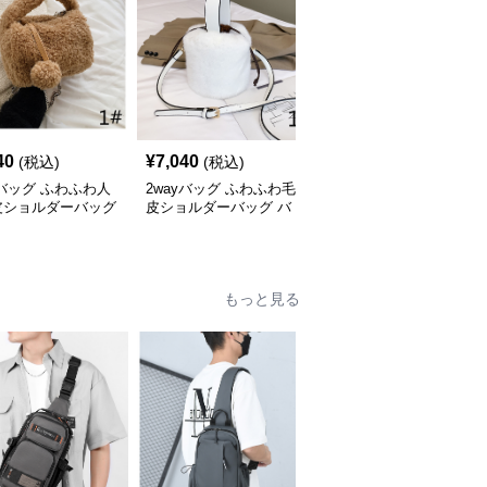
40
¥
7,040
¥
6,410
(税込)
(税込)
(税込)
yバッグ ふわふわ人
2wayバッグ ふわふわ毛
2wayバッグ もこもこボ
皮ショルダーバッグ
皮ショルダーバッグ バ
ア素材ショルダーバッグ
げ肩掛け両用バケツ
ケツ型２種類持ち小型鞄
ふわふわミニバッグ
鞄
もっと見る