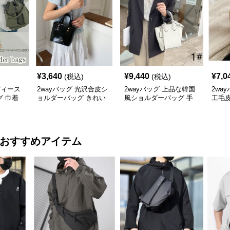
¥
3,640
¥
9,440
¥
7,0
(税込)
(税込)
ディース
2wayバッグ 光沢合皮シ
2wayバッグ 上品な韓国
2wa
 巾着
ョルダーバッグ きれい
風ショルダーバッグ 手
工毛
 斜めがけ
め韓国風ハンドバッグ
提げ２通り 大容量 通勤
手提
通学
型小
おすすめアイテム