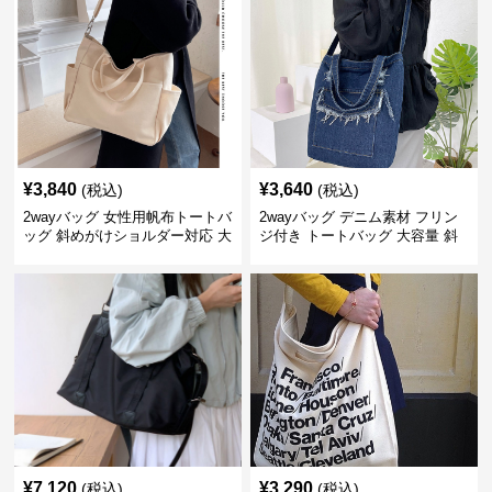
¥
3,840
¥
3,640
(税込)
(税込)
2wayバッグ 女性用帆布トートバ
2wayバッグ デニム素材 フリン
ッグ 斜めがけショルダー対応 大
ジ付き トートバッグ 大容量 斜
容量通勤用
めがけ対応
¥
7,120
¥
3,290
(税込)
(税込)