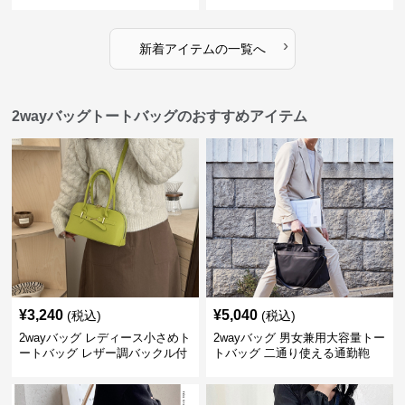
用バケツ型小鞄
小型鞄
›
新着アイテムの一覧へ
2wayバッグトートバッグのおすすめアイテム
¥
3,240
¥
5,040
(税込)
(税込)
2wayバッグ レディース小さめト
2wayバッグ 男女兼用大容量トー
ートバッグ レザー調バックル付
トバッグ 二通り使える通勤鞄
き