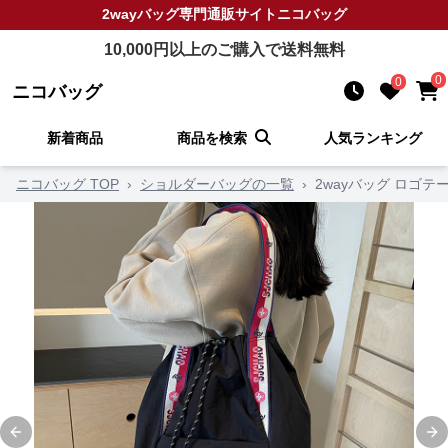
2wayバッグ
専門通販サイト
ニコバッグ
10,000
円以上のご購入で送料無料
0
0
ニコバッグ
新着商品
商品を検索
人気ランキング
ニコバッグ TOP
›
ショルダーバッグの一覧
›
2wayバッグ ロゴ
Previous slide
Ne