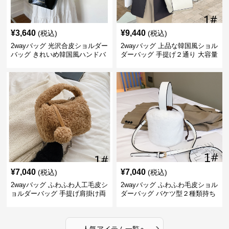
¥
3,640
¥
9,440
(税込)
(税込)
2wayバッグ 光沢合皮ショルダー
2wayバッグ 上品な韓国風ショル
バッグ きれいめ韓国風ハンドバ
ダーバッグ 手提げ２通り 大容量
ッグ
通勤通学
¥
7,040
¥
7,040
(税込)
(税込)
2wayバッグ ふわふわ人工毛皮シ
2wayバッグ ふわふわ毛皮ショル
ョルダーバッグ 手提げ肩掛け両
ダーバッグ バケツ型２種類持ち
用バケツ型小鞄
小型鞄
›