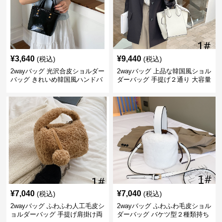
¥
3,640
¥
9,440
(税込)
(税込)
2wayバッグ 光沢合皮ショルダー
2wayバッグ 上品な韓国風ショル
バッグ きれいめ韓国風ハンドバ
ダーバッグ 手提げ２通り 大容量
ッグ
通勤通学
¥
7,040
¥
7,040
(税込)
(税込)
2wayバッグ ふわふわ人工毛皮シ
2wayバッグ ふわふわ毛皮ショル
ョルダーバッグ 手提げ肩掛け両
ダーバッグ バケツ型２種類持ち