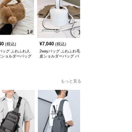
40
¥
7,040
¥
6,410
(税込)
(税込)
(税込)
yバッグ ふわふわ人
2wayバッグ ふわふわ毛
2wayバッグ もこもこボ
皮ショルダーバッグ
皮ショルダーバッグ バ
ア素材ショルダーバッグ
げ肩掛け両用バケツ
ケツ型２種類持ち小型鞄
ふわふわミニバッグ
鞄
もっと見る