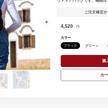
ウトドアバッグです。機能性
ご注文確定か
Next slide
4,520
円
カラー
ブラック
グリーン
購
カー