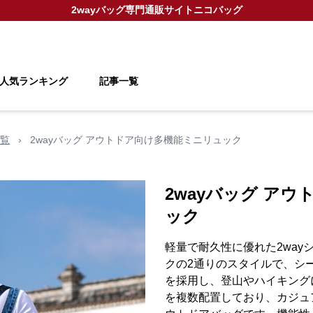
2wayバッグ
専門通販サイト
ニコバッグ
人気ランキング
記事一覧
覧
›
2wayバッグ アウトドア向け多機能ミニリュック
2wayバッグ ア
ック
軽量で耐久性に優れた2wa
クの2通りのスタイルで、シ
を採用し、登山やハイキング
を複数配置しており、カジュ