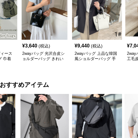
¥
3,640
¥
9,440
¥
7,0
(税込)
(税込)
ディース
2wayバッグ 光沢合皮シ
2wayバッグ 上品な韓国
2wa
 巾着
ョルダーバッグ きれい
風ショルダーバッグ 手
工毛
 斜めがけ
め韓国風ハンドバッグ
提げ２通り 大容量 通勤
手提
通学
型小
おすすめアイテム