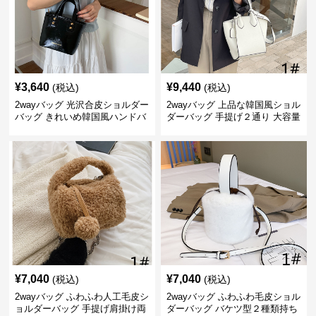
¥
3,640
¥
9,440
(税込)
(税込)
2wayバッグ 光沢合皮ショルダー
2wayバッグ 上品な韓国風ショル
バッグ きれいめ韓国風ハンドバ
ダーバッグ 手提げ２通り 大容量
ッグ
通勤通学
¥
7,040
¥
7,040
(税込)
(税込)
2wayバッグ ふわふわ人工毛皮シ
2wayバッグ ふわふわ毛皮ショル
ョルダーバッグ 手提げ肩掛け両
ダーバッグ バケツ型２種類持ち