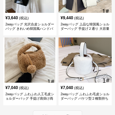
¥
3,640
¥
9,440
(税込)
(税込)
2wayバッグ 光沢合皮ショルダー
2wayバッグ 上品な韓国風ショル
バッグ きれいめ韓国風ハンドバ
ダーバッグ 手提げ２通り 大容量
ッグ
通勤通学
¥
7,040
¥
7,040
(税込)
(税込)
2wayバッグ ふわふわ人工毛皮シ
2wayバッグ ふわふわ毛皮ショル
ョルダーバッグ 手提げ肩掛け両
ダーバッグ バケツ型２種類持ち
用バケツ型小鞄
小型鞄