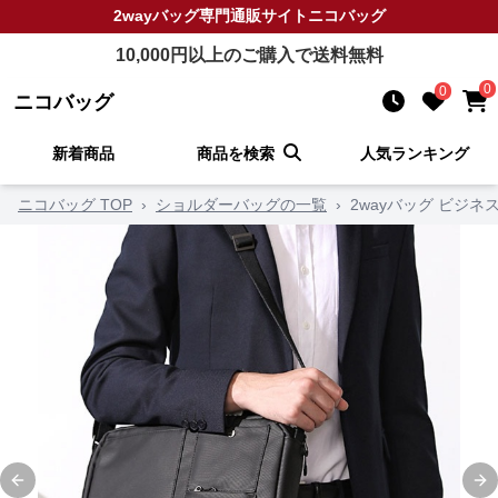
2wayバッグ
専門通販サイト
ニコバッグ
10,000
円以上のご購入で送料無料
0
0
ニコバッグ
新着商品
商品を検索
人気ランキング
ニコバッグ TOP
›
ショルダーバッグの一覧
›
2wayバッグ ビジ
Previous slide
Ne