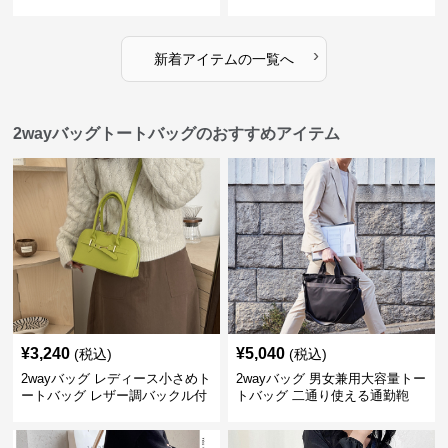
用バケツ型小鞄
小型鞄
›
新着アイテムの一覧へ
2wayバッグトートバッグのおすすめアイテム
¥
3,240
¥
5,040
(税込)
(税込)
2wayバッグ レディース小さめト
2wayバッグ 男女兼用大容量トー
ートバッグ レザー調バックル付
トバッグ 二通り使える通勤鞄
き