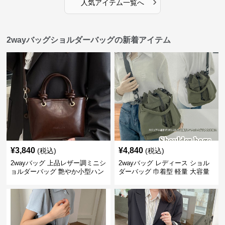
›
人気アイテム一覧へ
2wayバッグショルダーバッグの新着アイテム
¥
3,840
¥
4,840
(税込)
(税込)
2wayバッグ 上品レザー調ミニシ
2wayバッグ レディース ショル
ョルダーバッグ 艶やか小型ハン
ダーバッグ 巾着型 軽量 大容量
ドバッグ
斜めがけ対応