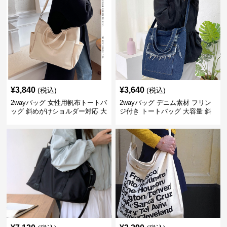
¥
3,840
¥
3,640
(税込)
(税込)
2wayバッグ 女性用帆布トートバ
2wayバッグ デニム素材 フリン
ッグ 斜めがけショルダー対応 大
ジ付き トートバッグ 大容量 斜
容量通勤用
めがけ対応