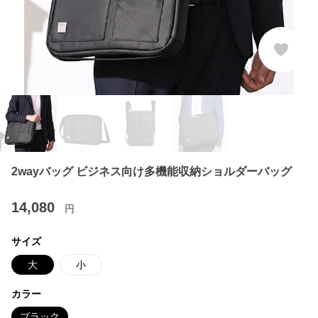
2wayバッグ ビジネス向け多機能収納ショルダーバッグ
14,080
円
サイズ
大
小
カラー
ブラック