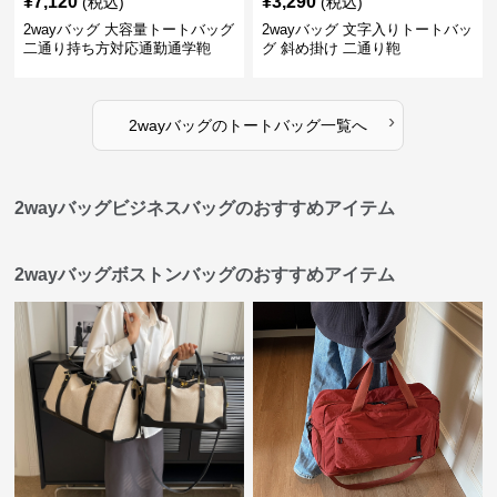
¥
7,120
¥
3,290
(税込)
(税込)
2wayバッグ 大容量トートバッグ
2wayバッグ 文字入りトートバッ
二通り持ち方対応通勤通学鞄
グ 斜め掛け 二通り鞄
›
2wayバッグ
の
トートバッグ
一覧へ
2wayバッグビジネスバッグのおすすめアイテム
2wayバッグボストンバッグのおすすめアイテム