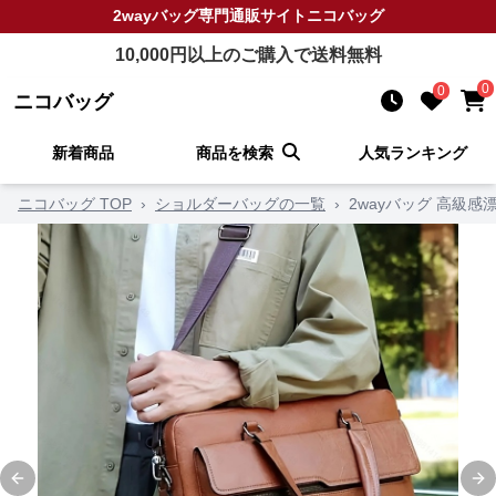
2wayバッグ
専門通販サイト
ニコバッグ
10,000
円以上のご購入で送料無料
0
0
ニコバッグ
新着商品
商品を検索
人気ランキング
ニコバッグ TOP
›
ショルダーバッグの一覧
›
2wayバッグ 高級
Previous slide
Ne