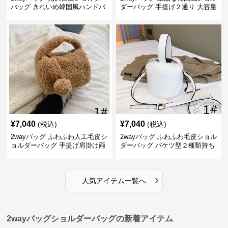
バッグ きれいめ韓国風ハンドバ
ダーバッグ 手提げ２通り 大容量
ッグ
通勤通学
¥
7,040
¥
7,040
(税込)
(税込)
2wayバッグ ふわふわ人工毛皮シ
2wayバッグ ふわふわ毛皮ショル
ョルダーバッグ 手提げ肩掛け両
ダーバッグ バケツ型２種類持ち
用バケツ型小鞄
小型鞄
›
人気アイテム一覧へ
2wayバッグショルダーバッグの新着アイテム