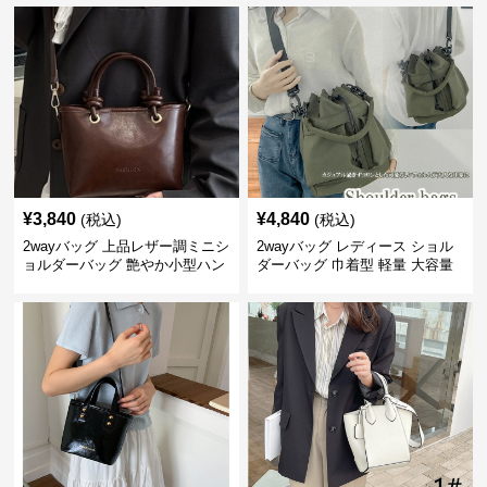
¥
3,840
¥
4,840
(税込)
(税込)
2wayバッグ 上品レザー調ミニシ
2wayバッグ レディース ショル
ョルダーバッグ 艶やか小型ハン
ダーバッグ 巾着型 軽量 大容量
ドバッグ
斜めがけ対応