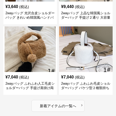
¥
3,640
¥
9,440
(税込)
(税込)
2wayバッグ 光沢合皮ショルダー
2wayバッグ 上品な韓国風ショル
バッグ きれいめ韓国風ハンドバ
ダーバッグ 手提げ２通り 大容量
ッグ
通勤通学
¥
7,040
¥
7,040
(税込)
(税込)
2wayバッグ ふわふわ人工毛皮シ
2wayバッグ ふわふわ毛皮ショル
ョルダーバッグ 手提げ肩掛け両
ダーバッグ バケツ型２種類持ち
用バケツ型小鞄
小型鞄
›
新着アイテムの一覧へ