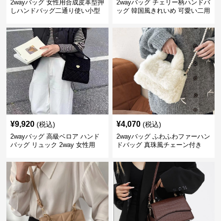
2wayバッグ 女性用合成皮革型押
2wayバッグ チェリー柄ハンドバ
しハンドバッグ二通り使い小型
ッグ 韓国風きれいめ 可愛い二用
軽量鞄
バッグ
¥
9,920
¥
4,070
(税込)
(税込)
2wayバッグ 高級ベロア ハンド
2wayバッグ ふわふわファーハン
バッグ リュック 2way 女性用
ドバッグ 真珠風チェーン付き