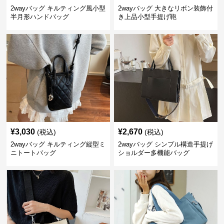
2wayバッグ キルティング風小型
2wayバッグ 大きなリボン装飾付
半月形ハンドバッグ
き上品小型手提げ鞄
¥
3,030
¥
2,670
(税込)
(税込)
2wayバッグ キルティング縦型ミ
2wayバッグ シンプル構造手提げ
ニトートバッグ
ショルダー多機能バッグ