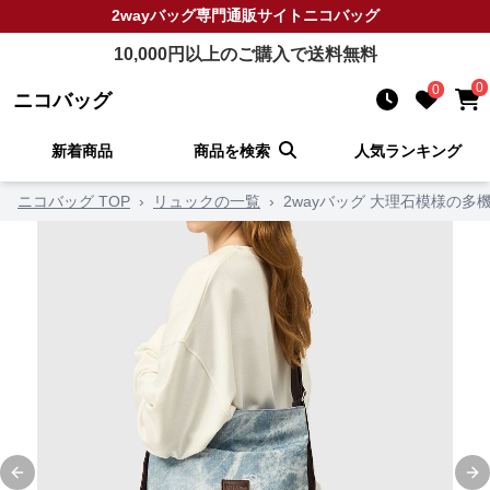
2wayバッグ
専門通販サイト
ニコバッグ
10,000
円以上のご購入で送料無料
0
0
ニコバッグ
新着商品
商品を検索
人気ランキング
ニコバッグ TOP
›
リュックの一覧
›
2wayバッグ 大理石模様の多
Previous slide
Ne