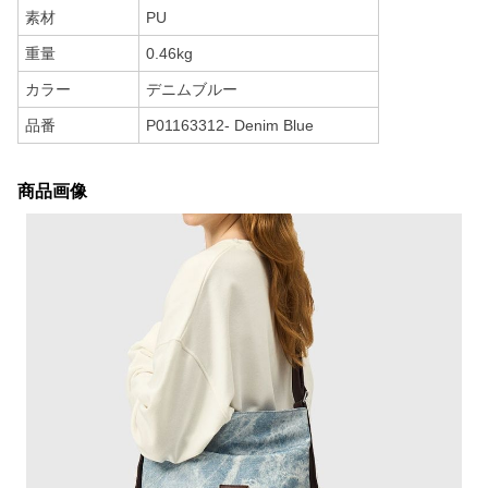
素材
PU
重量
0.46kg
カラー
デニムブルー
品番
P01163312- Denim Blue
商品画像