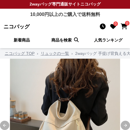
2wayバッグ
専門通販サイト
ニコバッグ
10,000
円以上のご購入で送料無料
0
0
ニコバッグ
新着商品
商品を検索
人気ランキング
ニコバッグ TOP
›
リュックの一覧
›
2wayバッグ 手提げ背負え
Previous slide
Ne