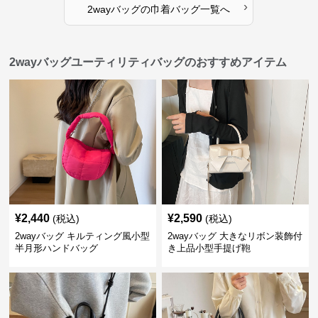
›
2wayバッグ
の
巾着バッグ
一覧へ
2wayバッグユーティリティバッグのおすすめアイテム
¥
2,440
¥
2,590
(税込)
(税込)
2wayバッグ キルティング風小型
2wayバッグ 大きなリボン装飾付
半月形ハンドバッグ
き上品小型手提げ鞄