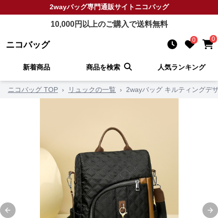
2wayバッグ
専門通販サイト
ニコバッグ
10,000
円以上のご購入で送料無料
0
0
ニコバッグ
新着商品
商品を検索
人気ランキング
ニコバッグ TOP
›
リュックの一覧
›
2wayバッグ キルティング
Previous slide
Ne