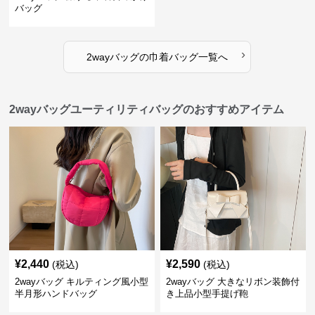
バッグ
›
2wayバッグ
の
巾着バッグ
一覧へ
2wayバッグユーティリティバッグのおすすめアイテム
¥
2,440
¥
2,590
(税込)
(税込)
2wayバッグ キルティング風小型
2wayバッグ 大きなリボン装飾付
半月形ハンドバッグ
き上品小型手提げ鞄