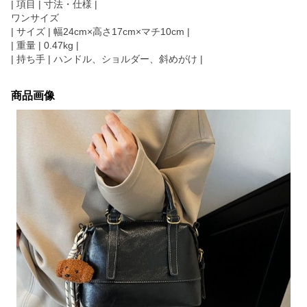
| 項目 | 寸法・仕様 |
ワンサイズ
| サイズ | 幅24cm×高さ17cm×マチ10cm |
| 重量 | 0.47kg |
| 持ち手 | ハンドル、ショルダー、斜めがけ |
商品画像