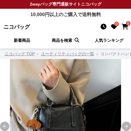
2wayバッグ
専門通販サイト
ニコバッグ
10,000
円以上のご購入で送料無料
0
0
ニコバッグ
新着商品
商品を検索
人気ランキング
ニコバッグ TOP
›
ユーティリティバッグの一覧
›
コンパクトハン
Previous slide
Ne