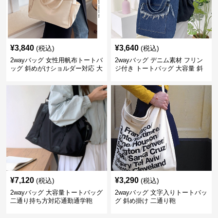
¥
3,840
¥
3,640
(税込)
(税込)
2wayバッグ 女性用帆布トートバ
2wayバッグ デニム素材 フリン
ッグ 斜めがけショルダー対応 大
ジ付き トートバッグ 大容量 斜
容量通勤用
めがけ対応
¥
7,120
¥
3,290
(税込)
(税込)
2wayバッグ 大容量トートバッグ
2wayバッグ 文字入りトートバッ
二通り持ち方対応通勤通学鞄
グ 斜め掛け 二通り鞄