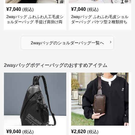
¥
7,040
¥
7,040
(税込)
(税込)
2wayバッグ ふわふわ人工毛皮シ
2wayバッグ ふわふわ毛皮ショル
ョルダーバッグ 手提げ肩掛け両
ダーバッグ バケツ型２種類持ち
用バケツ型小鞄
小型鞄
›
2wayバッグ
の
ショルダーバッグ
一覧へ
2wayバッグボディーバッグのおすすめアイテム
¥
9,040
¥
2,620
(税込)
(税込)