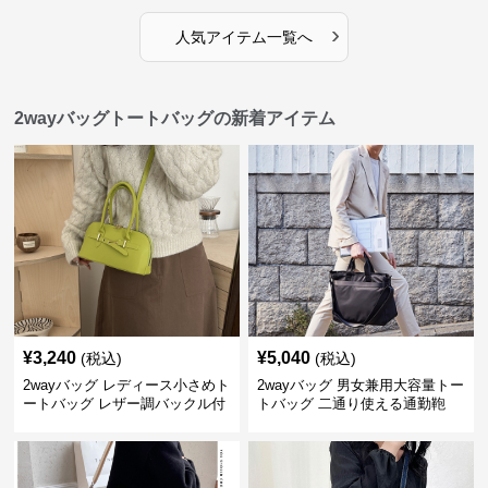
›
人気アイテム一覧へ
2wayバッグトートバッグの新着アイテム
¥
3,240
¥
5,040
(税込)
(税込)
2wayバッグ レディース小さめト
2wayバッグ 男女兼用大容量トー
ートバッグ レザー調バックル付
トバッグ 二通り使える通勤鞄
き