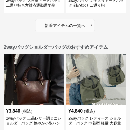
2wayバッグ 大容量トートバッグ
2wayバッグ 文字入りトートバッ
二通り持ち方対応通勤通学鞄
グ 斜め掛け 二通り鞄
›
新着アイテムの一覧へ
2wayバッグショルダーバッグのおすすめアイテム
¥
3,840
¥
4,840
(税込)
(税込)
2wayバッグ 上品レザー調ミニシ
2wayバッグ レディース ショル
ョルダーバッグ 艶やか小型ハン
ダーバッグ 巾着型 軽量 大容量
ドバッグ
斜めがけ対応