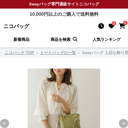
2wayバッグ
専門通販サイト
ニコバッグ
10,000
円以上のご購入で送料無料
0
0
ニコバッグ
新着商品
商品を検索
人気ランキング
ニコバッグ TOP
›
トートバッグの一覧
›
2wayバッグ 上品な飾
Previous slide
Ne