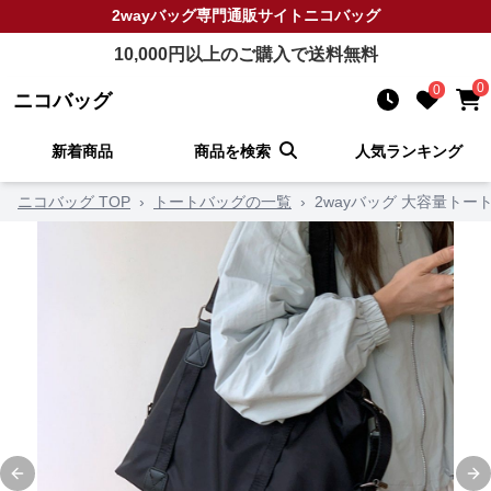
2wayバッグ
専門通販サイト
ニコバッグ
10,000
円以上のご購入で送料無料
0
0
ニコバッグ
新着商品
商品を検索
人気ランキング
ニコバッグ TOP
›
トートバッグの一覧
›
2wayバッグ 大容量ト
Previous slide
Ne