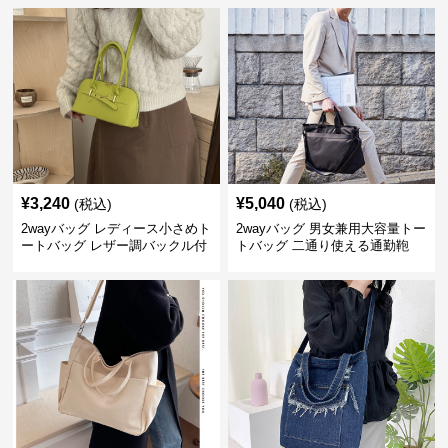
¥
3,240
¥
5,040
(税込)
(税込)
2wayバッグ レディース小さめト
2wayバッグ 男女兼用大容量トー
ートバッグ レザー調バックル付
トバッグ 二通り使える通勤鞄
き