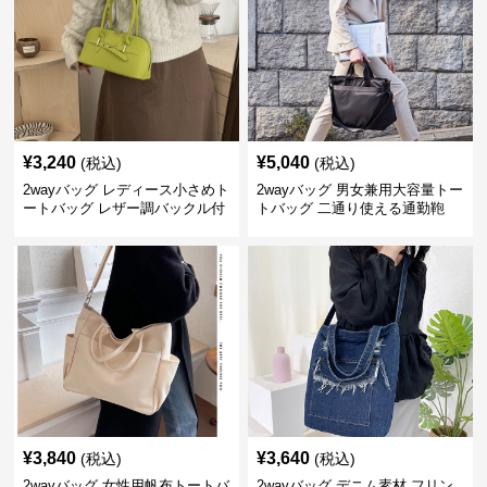
¥
3,240
¥
5,040
(税込)
(税込)
2wayバッグ レディース小さめト
2wayバッグ 男女兼用大容量トー
ートバッグ レザー調バックル付
トバッグ 二通り使える通勤鞄
き
¥
3,840
¥
3,640
(税込)
(税込)
2wayバッグ 女性用帆布トートバ
2wayバッグ デニム素材 フリン