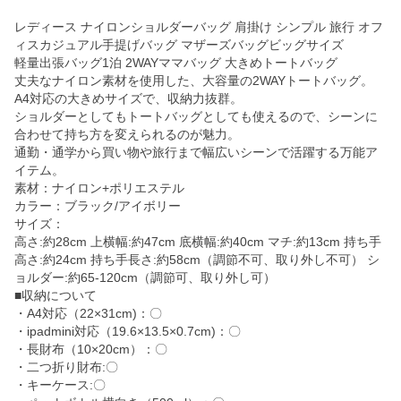
レディース ナイロンショルダーバッグ 肩掛け シンプル 旅行 オフ
ィスカジュアル手提げバッグ マザーズバッグビッグサイズ
軽量出張バッグ1泊 2WAYママバッグ 大きめトートバッグ
丈夫なナイロン素材を使用した、大容量の2WAYトートバッグ。
A4対応の大きめサイズで、収納力抜群。
ショルダーとしてもトートバッグとしても使えるので、シーンに
合わせて持ち方を変えられるのが魅力。
通勤・通学から買い物や旅行まで幅広いシーンで活躍する万能ア
イテム。
素材：ナイロン+ポリエステル
カラー：ブラック/アイボリー
サイズ：
高さ:約28cm 上横幅:約47cm 底横幅:約40cm マチ:約13cm 持ち手
高さ:約24cm 持ち手長さ:約58cm（調節不可、取り外し不可） シ
ョルダー:約65-120cm（調節可、取り外し可）
■収納について
・A4対応（22×31cm)：〇
・ipadmini対応（19.6×13.5×0.7cm)：〇
・長財布（10×20cm）：〇
・二つ折り財布:〇
・キーケース:〇