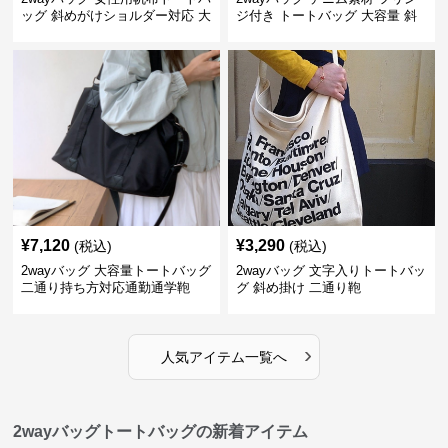
ッグ 斜めがけショルダー対応 大
ジ付き トートバッグ 大容量 斜
容量通勤用
めがけ対応
¥
7,120
¥
3,290
(税込)
(税込)
2wayバッグ 大容量トートバッグ
2wayバッグ 文字入りトートバッ
二通り持ち方対応通勤通学鞄
グ 斜め掛け 二通り鞄
›
人気アイテム一覧へ
2wayバッグトートバッグの新着アイテム