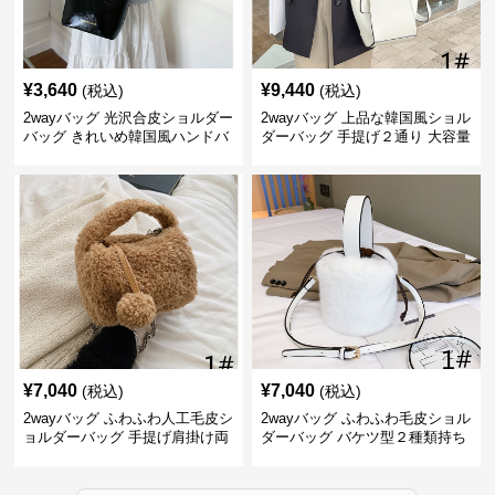
¥
3,640
¥
9,440
(税込)
(税込)
2wayバッグ 光沢合皮ショルダー
2wayバッグ 上品な韓国風ショル
バッグ きれいめ韓国風ハンドバ
ダーバッグ 手提げ２通り 大容量
ッグ
通勤通学
¥
7,040
¥
7,040
(税込)
(税込)
2wayバッグ ふわふわ人工毛皮シ
2wayバッグ ふわふわ毛皮ショル
ョルダーバッグ 手提げ肩掛け両
ダーバッグ バケツ型２種類持ち
用バケツ型小鞄
小型鞄