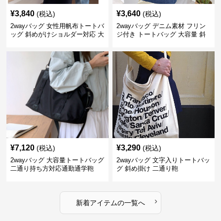
¥
3,840
¥
3,640
(税込)
(税込)
2wayバッグ 女性用帆布トートバ
2wayバッグ デニム素材 フリン
ッグ 斜めがけショルダー対応 大
ジ付き トートバッグ 大容量 斜
容量通勤用
めがけ対応
¥
7,120
¥
3,290
(税込)
(税込)
2wayバッグ 大容量トートバッグ
2wayバッグ 文字入りトートバッ
二通り持ち方対応通勤通学鞄
グ 斜め掛け 二通り鞄
›
新着アイテムの一覧へ