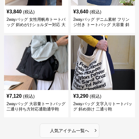
¥
3,840
¥
3,640
(税込)
(税込)
2wayバッグ 女性用帆布トートバ
2wayバッグ デニム素材 フリン
ッグ 斜めがけショルダー対応 大
ジ付き トートバッグ 大容量 斜
容量通勤用
めがけ対応
¥
7,120
¥
3,290
(税込)
(税込)
2wayバッグ 大容量トートバッグ
2wayバッグ 文字入りトートバッ
二通り持ち方対応通勤通学鞄
グ 斜め掛け 二通り鞄
›
人気アイテム一覧へ