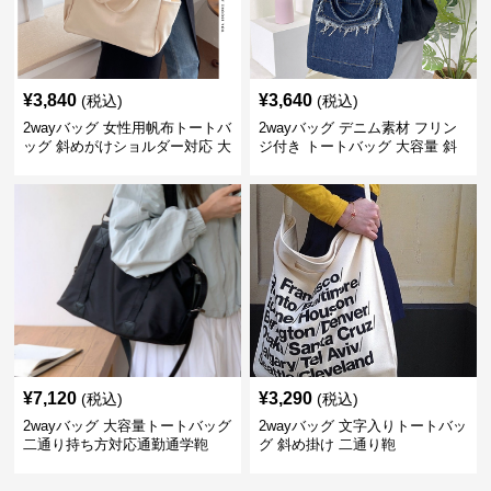
¥
3,840
¥
3,640
(税込)
(税込)
2wayバッグ 女性用帆布トートバ
2wayバッグ デニム素材 フリン
ッグ 斜めがけショルダー対応 大
ジ付き トートバッグ 大容量 斜
容量通勤用
めがけ対応
¥
7,120
¥
3,290
(税込)
(税込)
2wayバッグ 大容量トートバッグ
2wayバッグ 文字入りトートバッ
二通り持ち方対応通勤通学鞄
グ 斜め掛け 二通り鞄