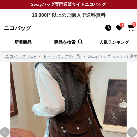
2wayバッグ
専門通販サイト
ニコバッグ
10,000
円以上のご購入で送料無料
0
0
ニコバッグ
新着商品
商品を検索
人気ランキング
ニコバッグ TOP
›
トートバッグの一覧
›
2wayバッグ ふんわり
Previous slide
Ne