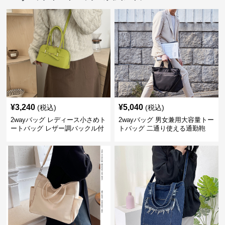
¥
3,240
¥
5,040
(税込)
(税込)
2wayバッグ レディース小さめト
2wayバッグ 男女兼用大容量トー
ートバッグ レザー調バックル付
トバッグ 二通り使える通勤鞄
き