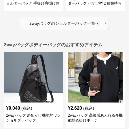
ョルダーバッグ 手提げ肩掛け両
ダーバッグ バケツ型２種類持ち
用バケツ型小鞄
小型鞄
›
2wayバッグ
の
ショルダーバッグ
一覧へ
2wayバッグボディーバッグのおすすめアイテム
¥
9,040
¥
2,620
(税込)
(税込)
2wayバッグ 斜めがけ機能的ワン
2wayバッグ 高級感あふれる多機
ショルダーバッグ
能斜め掛けポーチ