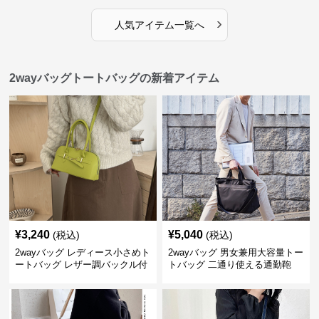
›
人気アイテム一覧へ
2wayバッグトートバッグの新着アイテム
¥
3,240
¥
5,040
(税込)
(税込)
2wayバッグ レディース小さめト
2wayバッグ 男女兼用大容量トー
ートバッグ レザー調バックル付
トバッグ 二通り使える通勤鞄
き