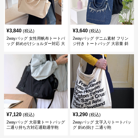
¥
3,840
¥
3,640
(税込)
(税込)
2wayバッグ 女性用帆布トートバ
2wayバッグ デニム素材 フリン
ッグ 斜めがけショルダー対応 大
ジ付き トートバッグ 大容量 斜
容量通勤用
めがけ対応
¥
7,120
¥
3,290
(税込)
(税込)
2wayバッグ 大容量トートバッグ
2wayバッグ 文字入りトートバッ
二通り持ち方対応通勤通学鞄
グ 斜め掛け 二通り鞄