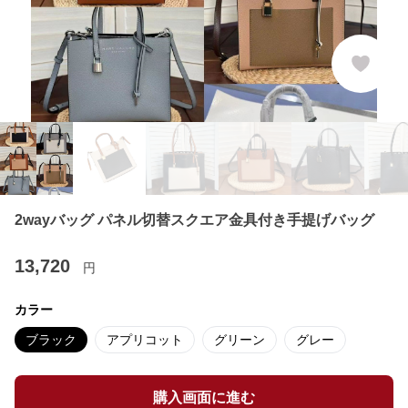
2wayバッグ パネル切替スクエア金具付き手提げバッグ
13,720
円
カラー
ブラック
アプリコット
グリーン
グレー
購入画面に進む