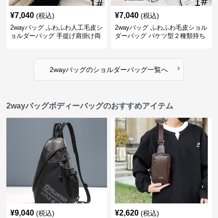
¥
7,040
¥
7,040
(税込)
(税込)
2wayバッグ ふわふわ人工毛皮シ
2wayバッグ ふわふわ毛皮ショル
ョルダーバッグ 手提げ肩掛け両
ダーバッグ バケツ型２種類持ち
用バケツ型小鞄
小型鞄
›
2wayバッグ
の
ショルダーバッグ
一覧へ
2wayバッグボディーバッグのおすすめアイテム
¥
9,040
¥
2,620
(税込)
(税込)