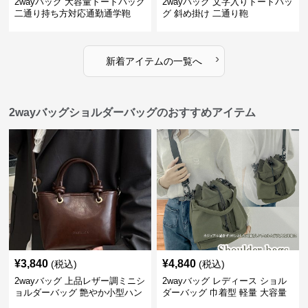
2wayバッグ 大容量トートバッグ
2wayバッグ 文字入りトートバッ
二通り持ち方対応通勤通学鞄
グ 斜め掛け 二通り鞄
›
新着アイテムの一覧へ
2wayバッグショルダーバッグのおすすめアイテム
¥
3,840
¥
4,840
(税込)
(税込)
2wayバッグ 上品レザー調ミニシ
2wayバッグ レディース ショル
ョルダーバッグ 艶やか小型ハン
ダーバッグ 巾着型 軽量 大容量
ドバッグ
斜めがけ対応