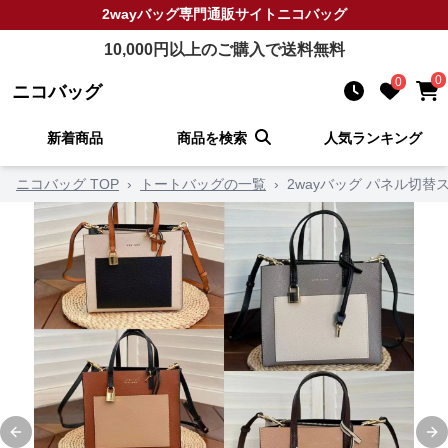
2wayバッグ
専門通販サイト
ニコバッグ
10,000
円以上のご購入で送料無料
0
0
ニコバッグ
新着商品
商品を検索
人気ランキング
ニコバッグ TOP
›
トートバッグの一覧
›
2wayバッグ パネル切
Previous slide
Ne