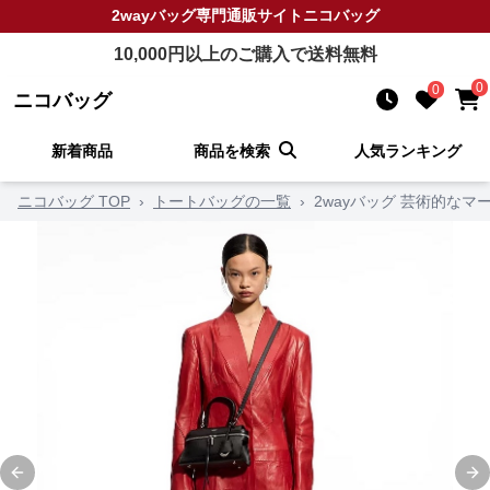
2wayバッグ
専門通販サイト
ニコバッグ
10,000
円以上のご購入で送料無料
0
0
ニコバッグ
新着商品
商品を検索
人気ランキング
ニコバッグ TOP
›
トートバッグの一覧
›
2wayバッグ 芸術的なマ
Previous slide
Ne