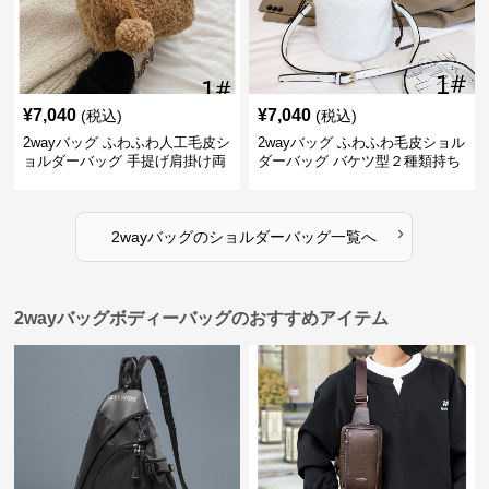
¥
7,040
¥
7,040
(税込)
(税込)
2wayバッグ ふわふわ人工毛皮シ
2wayバッグ ふわふわ毛皮ショル
ョルダーバッグ 手提げ肩掛け両
ダーバッグ バケツ型２種類持ち
用バケツ型小鞄
小型鞄
›
2wayバッグ
の
ショルダーバッグ
一覧へ
2wayバッグボディーバッグのおすすめアイテム