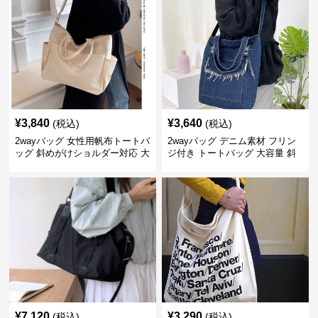
¥
3,840
¥
3,640
(税込)
(税込)
2wayバッグ 女性用帆布トートバ
2wayバッグ デニム素材 フリン
ッグ 斜めがけショルダー対応 大
ジ付き トートバッグ 大容量 斜
容量通勤用
めがけ対応
¥
7,120
¥
3,290
(税込)
(税込)