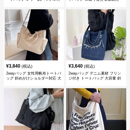
き
¥
3,840
¥
3,640
(税込)
(税込)
2wayバッグ 女性用帆布トートバ
2wayバッグ デニム素材 フリン
ッグ 斜めがけショルダー対応 大
ジ付き トートバッグ 大容量 斜
容量通勤用
めがけ対応