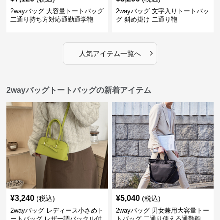
2wayバッグ 大容量トートバッグ
2wayバッグ 文字入りトートバッ
二通り持ち方対応通勤通学鞄
グ 斜め掛け 二通り鞄
›
人気アイテム一覧へ
2wayバッグトートバッグの新着アイテム
¥
3,240
¥
5,040
(税込)
(税込)
2wayバッグ レディース小さめト
2wayバッグ 男女兼用大容量トー
ートバッグ レザー調バックル付
トバッグ 二通り使える通勤鞄