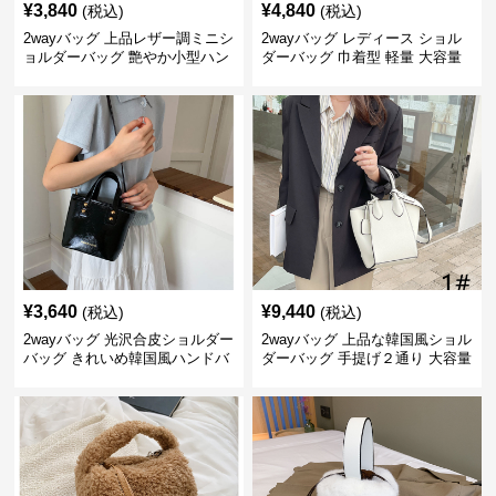
¥
3,840
¥
4,840
(税込)
(税込)
2wayバッグ 上品レザー調ミニシ
2wayバッグ レディース ショル
ョルダーバッグ 艶やか小型ハン
ダーバッグ 巾着型 軽量 大容量
ドバッグ
斜めがけ対応
¥
3,640
¥
9,440
(税込)
(税込)
2wayバッグ 光沢合皮ショルダー
2wayバッグ 上品な韓国風ショル
バッグ きれいめ韓国風ハンドバ
ダーバッグ 手提げ２通り 大容量
ッグ
通勤通学